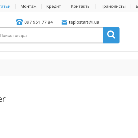
татьи
Монтаж
Кредит
Контакты
Прайс-листы
097 951 77 84
teplostart@i.ua
er