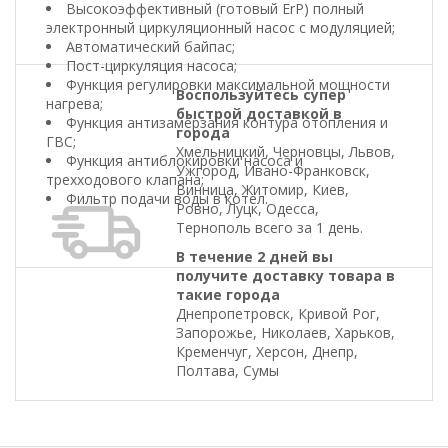
Высокоэффективный (готовый ErP) полный
электронный циркуляционный насос с модуляцией;
Автоматический байпас;
Пост-циркуляция насоса;
Функция регулировки максимальной мощности
Воспользуйтесь супер
нагрева;
быстрой доставкой в
Функция антизамерзания контура отопления и
города
ГВС;
Хмельницкий, Черновцы, Львов,
Функция антиблокировки насоса и
Ужгород, Ивано-Франковск,
трехходового клапана;
Винница, Житомир, Киев,
Фильтр подачи воды в котел.
Ровно, Луцк, Одесса,
Тернополь всего за 1 день.
В течение 2 дней вы
получите доставку товара в
такие города
Днепропетровск, Кривой Рог,
Запорожье, Николаев, Харьков,
Кременчуг, Херсон, Днепр,
Полтава, Сумы