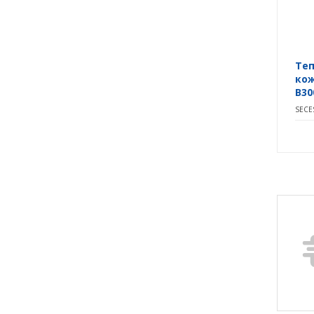
Те
кож
B30
SECE