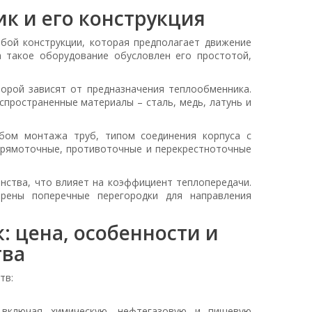
к и его конструкция
бой конструкции, которая предполагает движение
а такое оборудование обусловлен его простотой,
торой зависят от предназначения теплообменника.
спространенные материалы – сталь, медь, латунь и
бом монтажа труб, типом соединения корпуса с
прямоточные, противоточные и перекрестноточные
нства, что влияет на коэффициент теплопередачи.
трены поперечные перегородки для направления
 цена, особенности и
тва
тв:
 включая химическую, нефтегазовую и пищевую