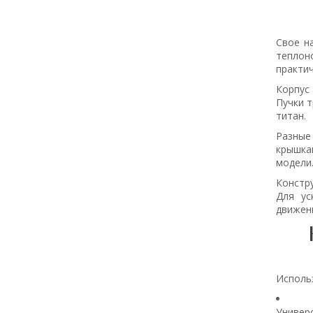
Свое н
теплон
практи
Корпус
Пучки т
титан.
Разные
крышка
модели
Констр
Для ус
движен
Исполь
Универ