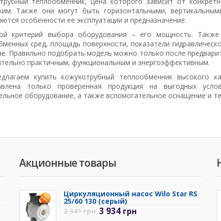
трубный теплообменник, цена которого зависит от конкрет
ким. Также они могут быть горизонтальными, вертикальным
ются особенности ее эксплуатации и предназначение.
ой критерий выбора оборудования – его мощность. Также
бменных сред, площадь поверхности, показатели гидравлическ
ие. Правильно подобрать модель можно только после предварит
ительно практичным, функциональным и энергоэффективным.
длагаем купить кожухотрубный теплообменник высокого кач
авлена только проверенная продукция на выгодных усло
ельное оборудование, а также вспомогательное оснащение и те
Акционные товары
Циркуляционный насос Wilo Star RS
25/60 130 (серый)
3 934
грн
2 341
грн