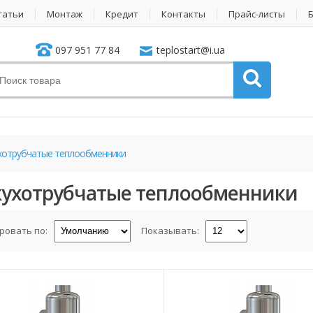
татьи
Монтаж
Кредит
Контакты
Прайс-листы
097 951 77 84
teplostart@i.ua
отрубчатые теплообменники
ухотрубчатые теплообменники
ровать по:
Показывать: