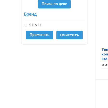
Бренд
SECESPOL
Очистить
Те
кож
B45
SECE