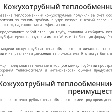
Кожухотрубный теплообменни
азвание теплообменники кожухотрубные получили за счет осо
осителя по тонким трубкам внутри кожуха. Высокий спрос н
чностью, надежностью и эффективностью.
 представляет собой стальную трубу, толщина и габариты ко
руб фиксируются внутри и имеют W- или U-образную форму. Ра
 модели кожухотрубных теплообменников отличаются спосо
ми и направлением движения теплоносителя. Это могут быть 
.
укция предполагает наличие в корпусе между трубками простра
корения теплоносителя и интенсивности обмена предусмо
ия.
Кожухотрубный теплообменник:
преимущес
зование кожухотрубных теплообменников имеет ряд преимущес
сальность. Разные модели применяются в разных сферах,