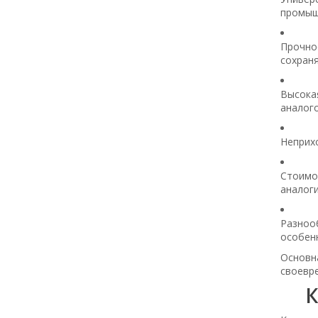
промыш
Прочно
сохраня
Высока
аналого
Неприхо
Стоимо
аналог
Разнооб
особен
Основн
своевр
К