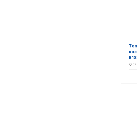
Те
кож
B18
SECE