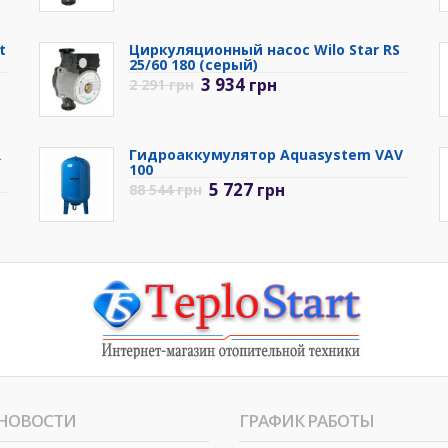
t
Циркуляционный насос Wilo Star RS
25/60 180 (серый)
3 934
грн
2 291
грн
R
Гидроаккумулятор Aquasystem VAV
100
5 727
грн
88 544
грн
НОВОСТИ
ГРАФИК РАБОТЫ