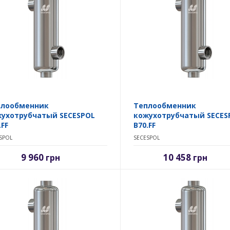
плообменник
Теплообменник
ухотрубчатый SECESPOL
кожухотрубчатый SECES
.FF
B70.FF
SPOL
SECESPOL
9 960
10 458
грн
грн