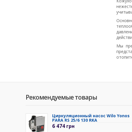
Кожухо
нежест
учитыва
Основн
теплоо
давлен
действ
Мы пре
предст
отопит
Рекомендуемые товары
Циркуляционный насос Wilo Yonos
PARA RS 25/6 130 RKA
6 474
грн