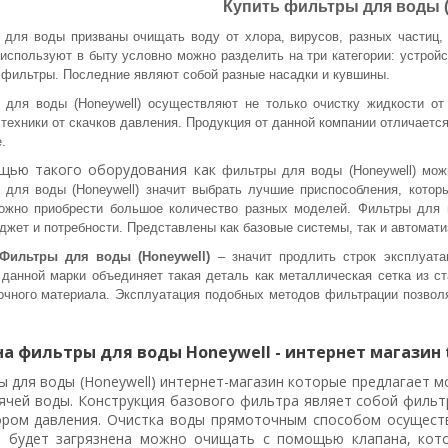
Купить фильтры для воды (
 для воды призваны очищать воду от хлора, вирусов, разных частиц,
используют в быту условно можно разделить на три категории: устройс
 фильтры. Последние являют собой разные насадки и кувшины.
 для воды (Honeywell) осуществляют не только очистку жидкости о
техники от скачков давления. Продукция от данной компании отличаетс
.
щью такого оборудования как
фильтры для воды (Honeywell) мож
 для воды (Honeywell) значит выбрать лучшие приспособления, котор
ожно приобрести большое количество разных моделей. Фильтры для во
джет и потребности. Представлены как базовые системы, так и автомат
Фильтры для воды (Honeywell)
– значит продлить строк эксплуата
данной марки объединяет такая деталь как металлическая сетка из ста
очного материала. Эксплуатация подобных методов фильтрации позволя
на фильтры для воды Honeywell - интернет магазин t
 для воды (Honeywell) интернет-магазин которые предлагает м
ячей воды. Конструкция базового фильтра являет собой фильт
ором давления. Очистка воды прямоточным способом осущест
а будет загрязнена можно очищать с помощью клапана, кот