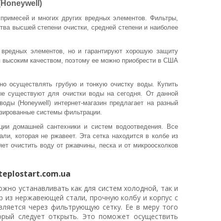
Honeywell)
 примесей и многих других вредных элементов. Фильтры,
тва высшей степени очистки, средней степени и наиболее
т вредных элементов, но и гарантируют хорошую защиту
я высоким качеством, поэтому ее можно приобрести в США
но осуществлять грубую и тонкую очистку воды. Купить
ые существуют для очистки воды на сегодня. От данной
ды (Honeywell) интернет-магазин предлагает на разный
изированные системы фильтрации.
ции домашней сантехники и систем водоотведения. Все
ли, которая не ржавеет. Эта сетка находится в колбе из
ет очистить воду от ржавчины, песка и от микроосколков
eplostart.com.ua
ожно устанавливать как для систем холодной, так и
р из нержавеющей стали, прочную колбу и корпус с
вляется через фильтрующую сетку.
Ее в меру того
орый следует открыть. Это поможет осуществить