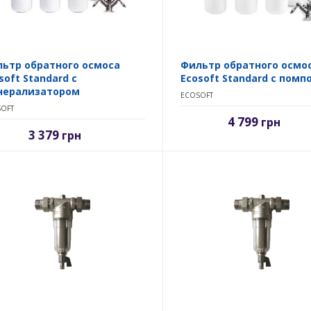
ьтр обратного осмоса
Фильтр обратного осмо
soft Standard с
Ecosoft Standard с помп
нерализатором
ECOSOFT
OFT
4 799
грн
3 379
грн