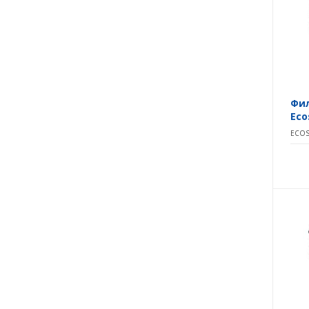
Фил
Eco
ECOS