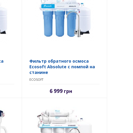
са
Фильтр обратного осмоса
Ecosoft Absolute с помпой на
станине
ECOSOFT
6 999
грн