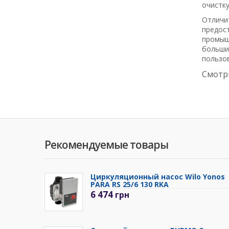
очистк
Отлич
предос
промыш
больши
пользов
Смотр
Рекомендуемые товары
Циркуляционный насос Wilo Yonos
PARA RS 25/6 130 RKA
6 474
грн