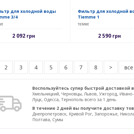
ьтр для холодной воды
Фильтр для холодной в
mme 3/4
Tiemme 1
ME
TIEMME
2 092
2 590
грн
грн
2
3
4
5
6
7
8
>
все
Воспользуйтесь супер быстрой доставкой в
Хмельницкий, Черновцы, Львов, Ужгород, Ивано-
Луцк, Одесса, Тернополь всего за 1 день.
В течение 2 дней вы получите доставку тов
Днепропетровск, Кривой Рог, Запорожье, Николае
Полтава, Сумы