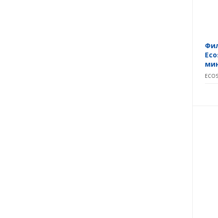
Фил
Eco
ми
ECOS