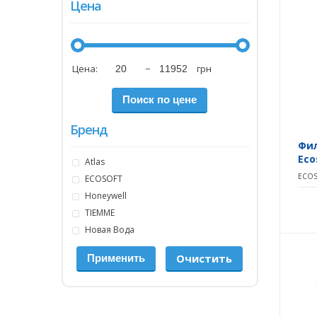
Цена
Цена:
−
грн
Бренд
Фил
Eco
Atlas
ECOS
ECOSOFT
Honeywell
TIEMME
Новая Вода
Очистить