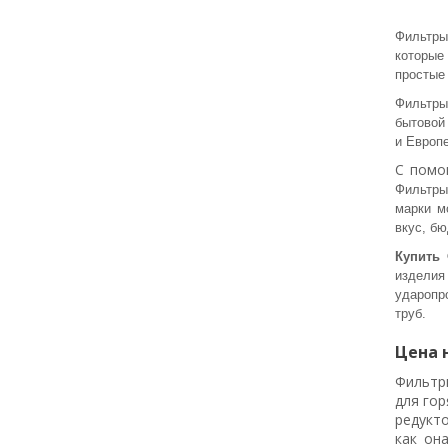
Фильтры
которые 
простые
Фильтры
бытовой 
и Европе
С помо
Фильтры
марки м
вкус, бю
Купить 
изделия 
ударопр
труб.
Цена 
Фильтры
для гор
редукт
как он