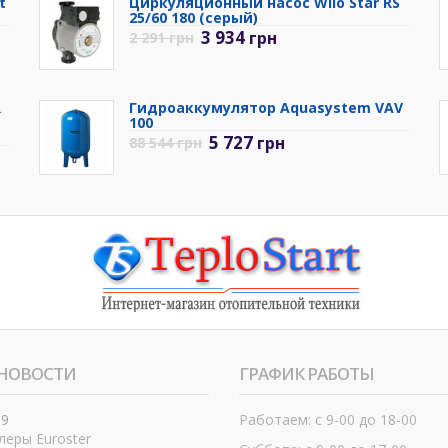
t
Циркуляционный насос Wilo Star RS
25/60 180 (серый)
3 934
грн
2 291
грн
R
Гидроаккумулятор Aquasystem VAV
100
5 727
грн
88 544
грн
НОВОСТИ
ГРАФИК РАБОТЫ
19
Работаем: с 9-00 до 18-00
еры Euroster