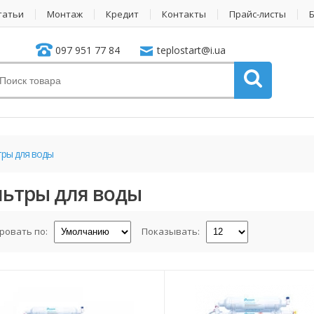
татьи
Монтаж
Кредит
Контакты
Прайс-листы
097 951 77 84
teplostart@i.ua
ры для воды
ьтры для воды
ровать по:
Показывать: