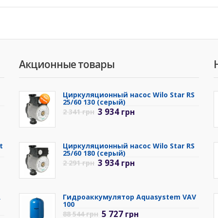
Акционные товары
Циркуляционный насос Wilo Star RS
25/60 130 (серый)
3 934
грн
2 341
грн
t
Циркуляционный насос Wilo Star RS
25/60 180 (серый)
3 934
грн
2 291
грн
R
Гидроаккумулятор Aquasystem VAV
100
5 727
грн
88 544
грн