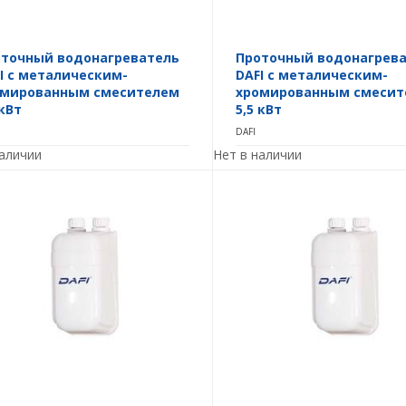
точный водонагреватель
Проточный водонагрев
I с металическим-
DAFI с металическим-
омированным смесителем
хромированным смесит
 кВт
5,5 кВт
DAFI
наличии
Нет в наличии