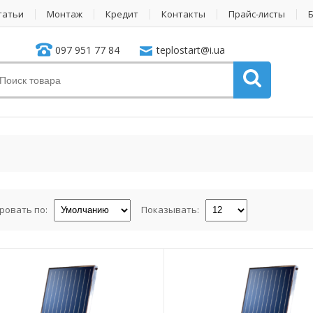
татьи
Монтаж
Кредит
Контакты
Прайс-листы
097 951 77 84
teplostart@i.ua
ровать по:
Показывать: