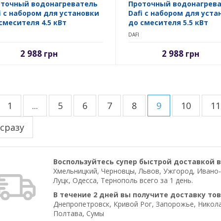
точный водонагреватель
Проточный водонагрев
i с набором для установки
Dafi с набором для уста
смесителя 4.5 кВт
до смесителя 5.5 кВт
DAFI
2 988
2 988
грн
грн
1
...
5
6
7
8
9
10
11
 сразу
Воспользуйтесь супер быстрой доставкой в
Хмельницкий, Черновцы, Львов, Ужгород, Ивано-
Луцк, Одесса, Тернополь всего за 1 день.
В течение 2 дней вы получите доставку тов
Днепропетровск, Кривой Рог, Запорожье, Николае
Полтава, Сумы