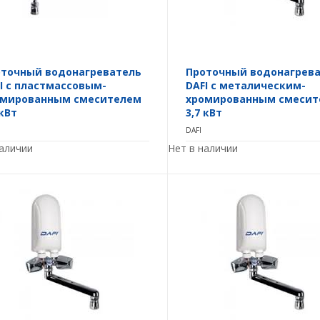
точный водонагреватель
Проточный водонагрев
I с пластмассовым-
DAFI с металическим-
омированным смесителем
хромированным смесит
 кВт
3,7 кВт
DAFI
наличии
Нет в наличии