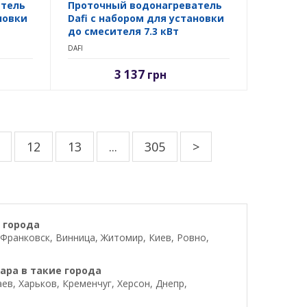
атель
Проточный водонагреватель
новки
Dafi с набором для установки
до смесителя 7.3 кВт
DAFI
3 137
грн
12
13
...
305
>
 города
Франковск, Винница, Житомир, Киев, Ровно,
ара в такие города
в, Харьков, Кременчуг, Херсон, Днепр,