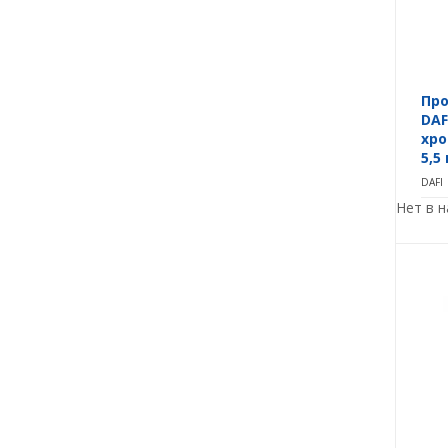
Про
DAF
хр
5,5
DAFI
Нет в 