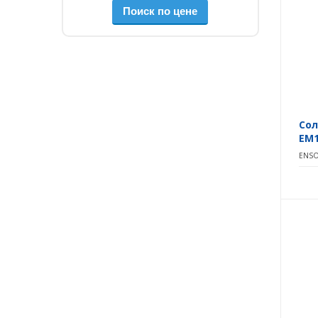
Сол
EM1
ENSO