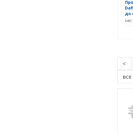
Про
Daf
до 
DAFI
<
все