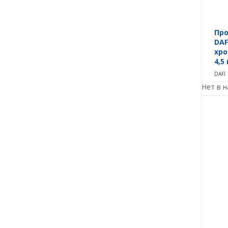
Про
DAF
хр
4,5
DAFI
Нет в 