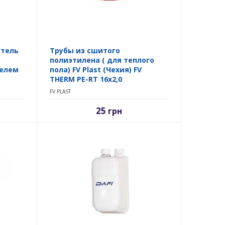
атель
Трубы из сшитого
полиэтилена ( для теплого
елем
пола) FV Plast (Чехия) FV
THERM PE-RT 16х2,0
FV PLAST
25
грн