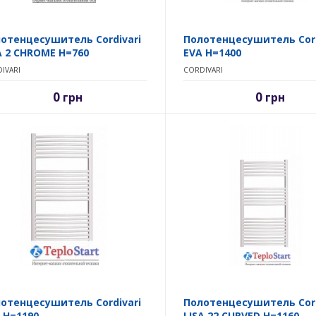
отенцесушитель Cordivari
Полотенцесушитель Cord
A 2 CHROME H=760
EVA H=1400
IVARI
CORDIVARI
0
0
грн
грн
отенцесушитель Cordivari
Полотенцесушитель Cord
 H=1190
LISA 22 CURVED H=1160