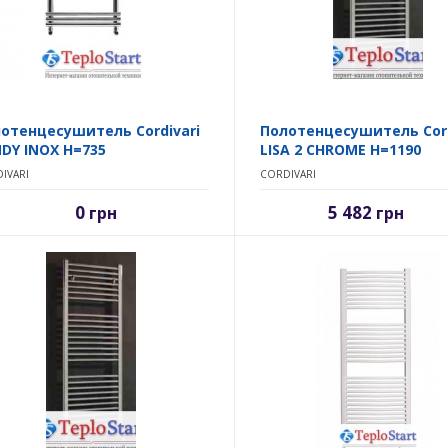
отенцесушитель Cordivari
Полотенцесушитель Cord
DY INOX H=735
LISA 2 CHROME H=1190
IVARI
CORDIVARI
0
5 482
грн
грн