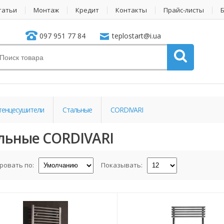
татьи
Монтаж
Кредит
Контакты
Прайс-листы
097 951 77 84
teplostart@i.ua
тенцесушители
Стальные
CORDIVARI
льные CORDIVARI
ровать по:
Показывать: