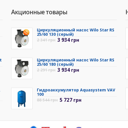
Акционные товары
Циркуляционный насос Wilo Star RS
25/60 130 (серый)
3 934
грн
2 341
грн
t
Циркуляционный насос Wilo Star RS
25/60 180 (серый)
3 934
грн
2 291
грн
R
Гидроаккумулятор Aquasystem VAV
100
5 727
грн
88 544
грн