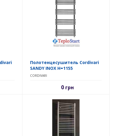
ivari
Полотенцесушитель Cordivari
SANDY INOX H=1155
CORDIVARI
0
грн