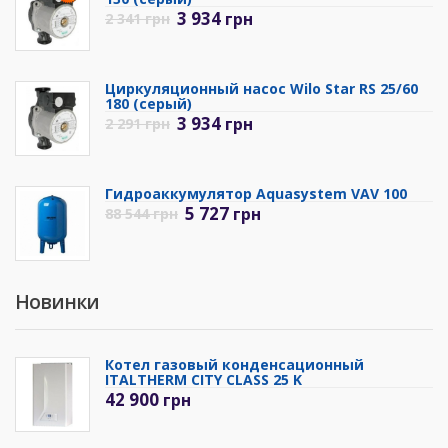
3 934
грн
2 341
грн
Циркуляционный насос Wilo Star RS 25/60
180 (серый)
3 934
грн
2 291
грн
Гидроаккумулятор Aquasystem VAV 100
5 727
грн
88 544
грн
Новинки
Котел газовый конденсационный
ITALTHERM CITY CLASS 25 K
42 900
грн