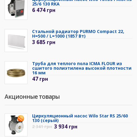
25/6 130 RKA
6 474
грн
Стальной радиатор PURMO Compact 22,
H=500 / L=1000 (1857 Вт)
3 685
грн
Труба для теплого пола ICMA FLOUR из
сшитого полиэтилена высокой плотности
16 мм
47
грн
Акционные товары
Циркуляционный насос Wilo Star RS 25/60
130 (серый)
3 934
грн
2 341
грн