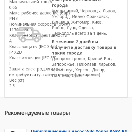
Максимальний ток (А)
города
0.66
Хмельницкий, Черновцы, Львов,
Макс. рабочее давление (бар)
Ужгород, Ивано-Франковск,
PN 6
Винница, Житомир, Киев,
Номинальная скорость (об/м)
Ровно, Луцк, Одесса,
1170 - 4800
Тернополь всего за 1 день.
Класс энергоэффективности
A
В течение 2 дней вы
Класс защиты (IEC 34-5)
получите доставку товара в
IP X2D
такие города
Класс изоляции (IEC 85)
Днепропетровск, Кривой Рог,
F
Запорожье, Николаев, Харьков,
Защита електродвигателя
Кременчуг, Херсон, Днепр,
не требуется (устойчив к токам блокировки)
Полтава, Сумы
Вес (кг)
2.3
Рекомендуемые товары
Циркуляционный насос Wilo Yonos PARA RS