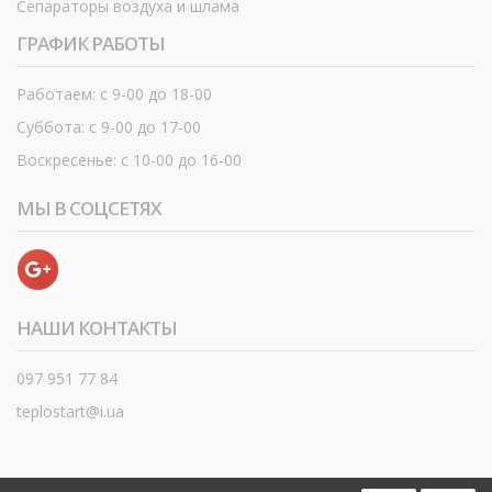
Сепараторы воздуха и шлама
ГРАФИК РАБОТЫ
Работаем: с 9-00 до 18-00
Суббота: с 9-00 до 17-00
Воскресенье: с 10-00 до 16-00
МЫ В СОЦСЕТЯХ
НАШИ КОНТАКТЫ
097 951 77 84
teplostart@i.ua