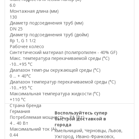
6.0
Монтажная длина (мм)
130
Диаметр подсоединения труб (мм)
DN 25
Диаметр подсоединения труб (дюйм)
Rp 1, G 1 1/2
Рабочее колесо
Синтетический материал (полипропилен - 40% GF)
Макс. температура перекачиваемой среды (°C)
-10...+95 °C
Диапазон темп-ры окружающей среды (°C)
0 ... + 40°C
Диапазон температур перекачиваемой среды (°C)
-10...+95 °C
Максимальная температура жидкости (°C)
+110 °C
Страна бренда
Германия
Воспользуйтесь супер
Потребляемая мощность – P1 (Вт)
быстрой доставкой в
4 .. 40 Вт
города
Максимальний ток (А)
Хмельницкий, Черновцы, Львов,
0.44
Ужгород, Ивано-Франковск,