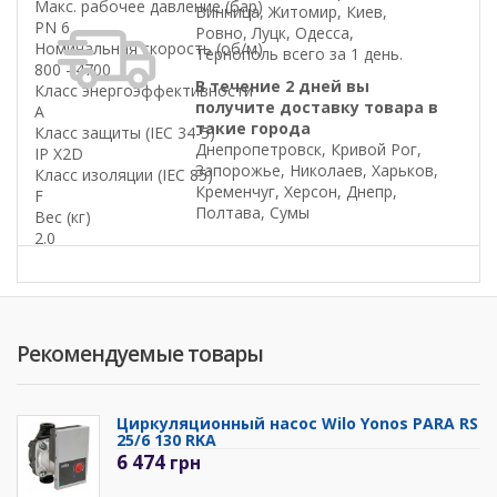
Макс. рабочее давление (бар)
Винница, Житомир, Киев,
PN 6
Ровно, Луцк, Одесса,
Номинальная скорость (об/м)
Тернополь всего за 1 день.
800 - 4700
В течение 2 дней вы
Класс энергоэффективности
получите доставку товара в
A
такие города
Класс защиты (IEC 34-5)
Днепропетровск, Кривой Рог,
IP X2D
Запорожье, Николаев, Харьков,
Класс изоляции (IEC 85)
Кременчуг, Херсон, Днепр,
F
Полтава, Сумы
Вес (кг)
2.0
Рекомендуемые товары
Циркуляционный насос Wilo Yonos PARA RS
25/6 130 RKA
6 474
грн