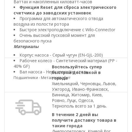
Ваттах и накопленных киловатт-часов
Функция Reset для сброса электрического
счетчика до заводских установок
Программа для автоматического отвода
воздуха из полости ротора
Быстрое электроподключение с Wilo-Connector
Очень высокий пусковой момент для
безопасного пуска
Материалы
Корпус насоса - Серый чугун (EN‐GJL-200)
Рабочее колесо - Синтетический материал (PP -
40% GF)
Воспользуйтесь супер
Вал насоса - Нержавеющая сталь
быстрой доставкой в
Подшипники - Металлографит
города
Хмельницкий, Черновцы, Львов,
Ужгород, Ивано-Франковск,
Винница, Житомир, Киев,
Ровно, Луцк, Одесса,
Тернополь всего за 1 день.
В течение 2 дней вы
получите доставку товара в
такие города
Днепропетровск, Кривой Рог,