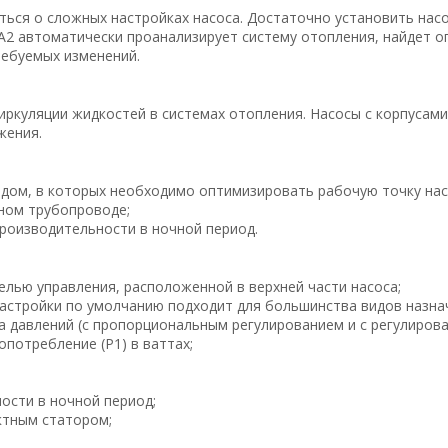
ься о сложных настройках насоса. Достаточно установить насос
2 автоматически проанализирует систему отопления, найдет 
ребуемых изменений.
ркуляции жидкостей в системах отопления. Насосы с корпусами
жения.
дом, в которых необходимо оптимизировать рабочую точку нас
ном трубопроводе;
роизводительности в ночной период.
елью управления, расположенной в верхней части насоса;
стройки по умолчанию подходит для большинства видов назна
а давлений (с пропорциональным регулированием и с регулирова
потребление (P1) в ваттах;
ости в ночной период;
ктным статором;