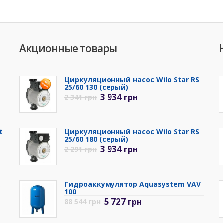
Акционные товары
Циркуляционный насос Wilo Star RS
25/60 130 (серый)
3 934
грн
2 341
грн
t
Циркуляционный насос Wilo Star RS
25/60 180 (серый)
3 934
грн
2 291
грн
R
Гидроаккумулятор Aquasystem VAV
100
5 727
грн
88 544
грн