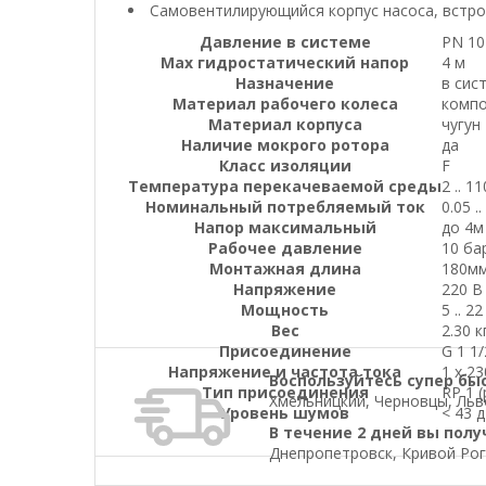
Самовентилирующийся корпус насоса, встро
Давление в системе
PN 10
Max гидростатический напор
4 м
Назначение
в сис
Материал рабочего колеса
компо
Материал корпуса
чугун
Наличие мокрого ротора
да
Класс изоляции
F
Температура перекачеваемой среды
2 .. 1
Номинальный потребляемый ток
0.05 ..
Напор максимальный
до 4м
Рабочее давление
10 ба
Монтажная длина
180м
Напряжение
220 В
Мощность
5 .. 2
Вес
2.30 к
Присоединение
G 1 1/
Напряжение и частота тока
1 x 23
Воспользуйтесь супер бы
Tип присоединения
RP 1 (
Хмельницкий, Черновцы, Льво
Уровень шумов
< 43 д
В течение 2 дней вы полу
Днепропетровск, Кривой Рог