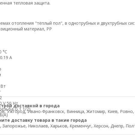
енная тепловая защита.
темах отопления "тёплый пол", в однотрубных и двухтрубных си
зиционный материал, PP
10 °C
 0.19 A
р
м
2 Вт
г
2
0 V 50 Hz
строй доставкой в города
резьба G 1 1/2)
в, Ужгород, Ивано-Франковск, Винница, Житомир, Киев, Ровно, Л
Б(А)
чите доставку товара в такие города
, Запорожье, Николаев, Харьков, Кременчуг, Херсон, Днепр, Пол