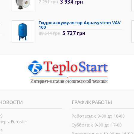
3 934
грн
2 291
грн
R
Гидроаккумулятор Aquasystem VAV
100
5 727
грн
88 544
грн
НОВОСТИ
ГРАФИК РАБОТЫ
19
Работаем: с 9-00 до 18-00
еры Euroster
Суббота: с 9-00 до 17-00
19
Воскресенье: с 10-00 до 16-00