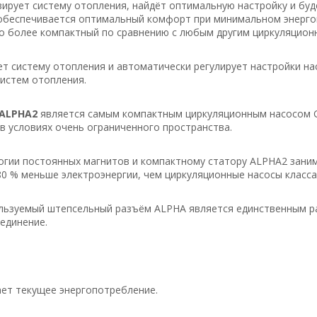
ирует систему отопления, найдёт оптимальную настройку и буд
 обеспечивается оптимальный комфорт при минимальном энерг
го более компактный по сравнению с любым другим циркуляционн
ет систему отопления и автоматически регулирует настройки на
истем отопления.
ALPHA2
является самым компактным циркуляционным насосом Gr
в условиях очень ограниченного пространства.
гии постоянных магнитов и компактному статору ALPHA2 заним
0 % меньше электроэнергии, чем циркуляционные насосы класса
льзуемый штепсельный разъём ALPHA является единственным р
единение.
ет текущее энергопотребление.