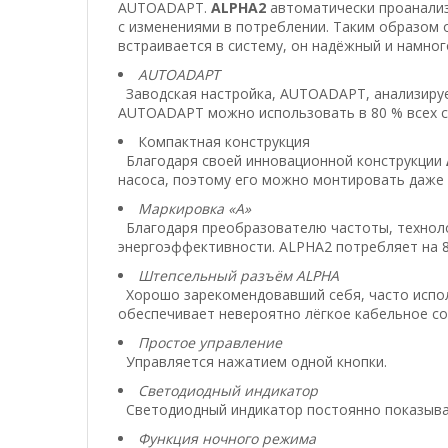
AUTOADAPT.
ALPHA2
автоматически проанализ
с изменениями в потреблении. Таким образом
встраивается в систему, он надёжный и намно
AUTOADAPT
Заводская настройка,
AUTOADAPT
, анализиру
AUTOADAPT можно использовать в 80 % всех с
Компактная конструкция
Благодаря своей инновационной конструкции
насоса, поэтому его можно монтировать даже 
Маркировка «A»
Благодаря преобразователю частоты, техноло
энергоэффективности. ALPHA2 потребляет на 8
Штепсельный разъём ALPHA
Хорошо зарекомендовавший себя, часто испо
обеспечивает невероятно лёгкое кабельное со
Простое управление
Управляется нажатием одной кнопки.
Светодиодный индикатор
Светодиодный индикатор постоянно показыва
Функция ночного режима