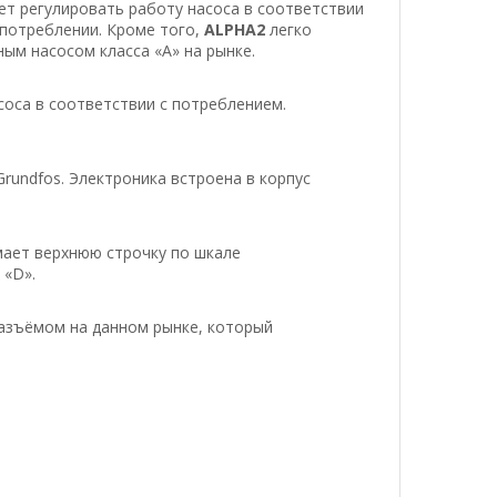
ет регулировать работу насоса в соответствии
опотреблении.
Кроме того,
ALPHA2
легко
ым насосом класса «A» на рынке.
соса в соответствии с потреблением.
undfos. Электроника встроена в корпус
ает верхнюю строчку по шкале
 «D».
азъёмом на данном рынке, который