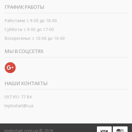
ГРАФИК РАБОТЫ
Работаем: с 9-00 до 18-00
Суббота: с 9-00 до 17-00
Воскресенье: с 10-00 до 16-00
МЫ В СОЦСЕТЯХ
НАШИ КОНТАКТЫ
097 951 77 84
teplostart@i.ua
teplostart.com.ua ©
2026