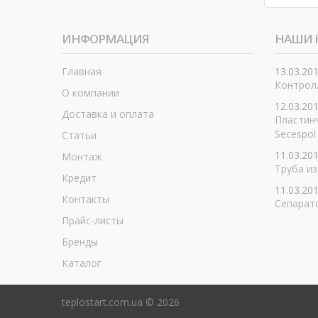
ИНФОРМАЦИЯ
НАШИ 
Главная
13.03.20
Контролл
О компании
12.03.20
Доставка и оплата
Пластин
Secespol
Статьи
11.03.20
Монтаж
Труба из
Кредит
11.03.20
Контакты
Сепарат
Прайс-листы
Бренды
Каталог
teplostart.com.ua ©
2026