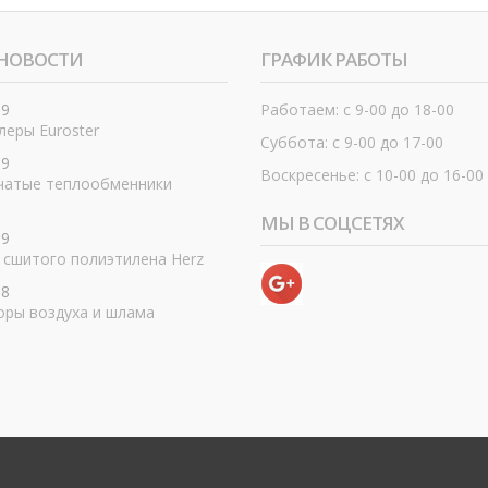
НОВОСТИ
ГРАФИК РАБОТЫ
19
Работаем: с 9-00 до 18-00
еры Euroster
Суббота: с 9-00 до 17-00
19
Воскресенье: с 10-00 до 16-00
чатые теплообменники
МЫ В СОЦСЕТЯХ
19
 сшитого полиэтилена Herz
18
оры воздуха и шлама