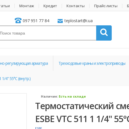
татьи
Монтаж
Кредит
Контакты
Прайс-листы
097 951 77 84
teplostart@i.ua
но-регулирующая арматура
Трехходовые краны и электроприводы
/4" 55°С (внутр.)
Наличие:
Есть на складе
Термостатический см
ESBE VTС 511 1 1/4" 55°С
ESBE