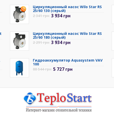
Циркуляционный насос Wilo Star RS
25/60 130 (серый)
3 934
грн
2 341
грн
t
Циркуляционный насос Wilo Star RS
25/60 180 (серый)
3 934
грн
2 291
грн
R
Гидроаккумулятор Aquasystem VAV
100
5 727
грн
88 544
грн