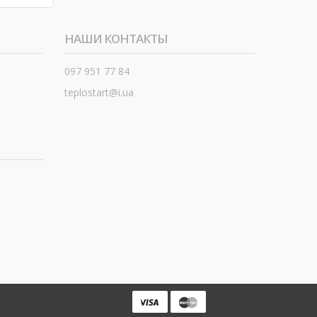
НАШИ КОНТАКТЫ
097 951 77 84
teplostart@i.ua