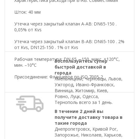
Характеристика расхода при В-АВ: Совместимая
Шток: 40 мм
Утечка через закрытый клапан A-AB: DN65-150 .
0,05% от Kvs
Утечка через закрытый клапан В-AB: DN65-100 . 2%
от Kvs, DN125-150 . 1% от Kvs
Рабочая температура: DN 65 – 150, макс. +120°C,
Воспользуйтесь супер
мин. –10°C
быстрой доставкой в
города
Присоединение: Фланцевое по ISO 7005-2
Хмельницкий, Черновцы, Львов,
Ужгород, Ивано-Франковск,
Винница, Житомир, Киев,
Ровно, Луцк, Одесса,
Тернополь всего за 1 день.
В течение 2 дней вы
получите доставку товара в
такие города
Днепропетровск, Кривой Рог,
Запорожье, Николаев, Харьков,