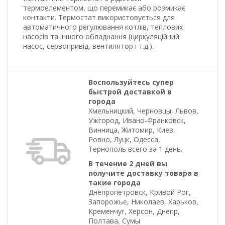
термоелементом, що перемикає або розмикає
контакти. Термостат використовується для
автоматичного регулювання котлів, теплових
насосів та іншого обладнання (циркуляційний
насос, сервопривід, вентилятор і т.д.).
Воспользуйтесь супер
быстрой доставкой в
города
Хмельницкий, Черновцы, Львов,
Ужгород, Ивано-Франковск,
Винница, Житомир, Киев,
Ровно, Луцк, Одесса,
Тернополь всего за 1 день.
В течение 2 дней вы
получите доставку товара в
такие города
Днепропетровск, Кривой Рог,
Запорожье, Николаев, Харьков,
Кременчуг, Херсон, Днепр,
Полтава, Сумы