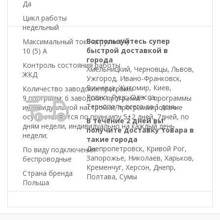
Да
Цикл работы
недельный
Воспользуйтесь супер
Максимальный ток нагрузки (A)
быстрой доставкой в
10 (5) A
города
Контроль состояния работы
Хмельницкий, Черновцы, Львов,
ЖКД
Ужгород, Ивано-Франковск,
Винница, Житомир, Киев,
Количество заводских программ
Ровно, Луцк, Одесса,
9 программ: 6 заводских программ + 3 программы
Тернополь всего за 1 день.
индивидуальной настройки; программирование
осуществляется по принципу 5+2 дней, 7дней, по
В течение 2 дней вы
дням недели, индивидуально на каждый день
получите доставку товара в
недели;
такие города
Днепропетровск, Кривой Рог,
По виду подключения
Запорожье, Николаев, Харьков,
беспроводные
Кременчуг, Херсон, Днепр,
Страна бренда
Полтава, Сумы
Польша