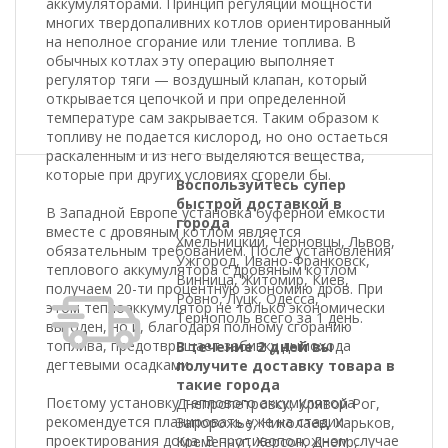
аккумуляторами. Принцип регуляции мощности
многих твердопаливних котлов ориентированный
на неполное сгорание или тление топлива. В
обычных котлах эту операцию выполняет
регулятор тяги — воздушный клапан, который
открывается цепочкой и при определенной
температуре сам закрывается. Таким образом к
топливу не подается кислород, но оно остаеться
раскаленным и из него выделяются вещества,
которые при других условиях сгорели бы.
Воспользуйтесь супер
быстрой доставкой в
В Западной Европе установка буферной емкости
города
вместе с дровяным котлом является
Хмельницкий, Черновцы, Львов,
обязательным требованием. После установления
Ужгород, Ивано-Франковск,
теплового аккумулятора с дровяным котлом
Винница, Житомир, Киев,
получаем 20-ти процентную экономию дров. При
Ровно, Луцк, Одесса,
этом теплоаккумулятор не только экономически
Тернополь всего за 1 день.
выгоден, но и, благодаря полному сгоранию
топлива, предотвращает забивку дымохода
В течение 2 дней вы
дегтевыми осадками.
получите доставку товара в
такие города
Поєтому установку теплового аккумулятора
Днепропетровск, Кривой Рог,
рекомендуется планировать уже на стадии
Запорожье, Николаев, Харьков,
проектирования дома. В противоположном случае
Кременчуг, Херсон, Днепр,