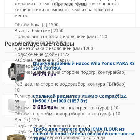
желания его смонтировать может не совпасть с
Полтава, Сумы
техническими возможностями из-за нехватки
места.
Объём бака (л) 1500
Высота бакa (мм) 2150
Полная высота бакa с изоляцией (мм) 2150
Диаметр бака (мм) 1000
Рекомендуемые товары
Диаметр бака с изоляцией (мм) 1200
Подключение (дюйм) 11/2
Рабочее давление (бар) 6
Циркуляционный насос Wilo Yonos PARA RS
Температура (C) 95
25/6 130 RKA
Рабочее давление на стороне подогр. контура(бар)
6 474
грн
3
Раб. дав. на стороне водоразбор. контура ГВП(бар)
10
Температура подачи подогревающего контура(C)
Стальной радиатор PURMO Compact 22,
H=500 / L=1000 (1857 Вт)
95
3 685
грн
Объем теплообм. внеш. подогрев. контура(л) 10
Объем теплообм. водоразборного контура(л) 10
Вес (кг) 155
Подключение Теплового насоса да
Труба для теплого пола ICMA FLOUR из
Подключение солнечного коллектора нет
сшитого полиэтилена высокой плотности
Подключение твердотопливного котла да
16 мм