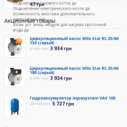
Подключение газового котла да
47
грн
Подключение електрического котла да
Возможность монтажа дополнительного
теплообмен. нет
Акционные товары
Возм. уст. внеш. модуля для нагрева проточной
воды да
Циркуляционный насос Wilo Star RS 25/60
130 (серый)
3 934
грн
2 341
грн
Циркуляционный насос Wilo Star RS 25/60
180 (серый)
3 934
грн
2 291
грн
Гидроаккумулятор Aquasystem VAV 100
5 727
грн
88 544
грн