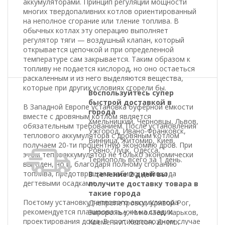
аккумуляторами. Принцип регуляции мощности
многих твердопаливних котлов ориентированный
на неполное сгорание или тление топлива. В
обычных котлах эту операцию выполняет
регулятор тяги — воздушный клапан, который
открывается цепочкой и при определенной
температуре сам закрывается. Таким образом к
топливу не подается кислород, но оно остаеться
раскаленным и из него выделяются вещества,
которые при других условиях сгорели бы.
Воспользуйтесь супер
быстрой доставкой в
В Западной Европе установка буферной емкости
города
вместе с дровяным котлом является
Хмельницкий, Черновцы, Львов,
обязательным требованием. После установления
Ужгород, Ивано-Франковск,
теплового аккумулятора с дровяным котлом
Винница, Житомир, Киев,
получаем 20-ти процентную экономию дров. При
Ровно, Луцк, Одесса,
этом теплоаккумулятор не только экономически
Тернополь всего за 1 день.
выгоден, но и, благодаря полному сгоранию
топлива, предотвращает забивку дымохода
В течение 2 дней вы
дегтевыми осадками.
получите доставку товара в
такие города
Поєтому установку теплового аккумулятора
Днепропетровск, Кривой Рог,
рекомендуется планировать уже на стадии
Запорожье, Николаев, Харьков,
проектирования дома. В противоположном случае
Кременчуг, Херсон, Днепр,