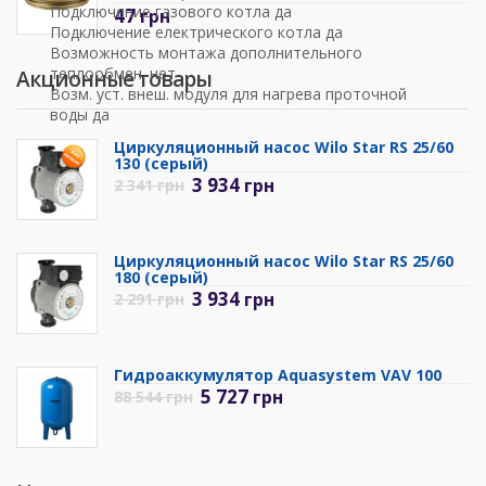
Подключение газового котла да
47
грн
Подключение електрического котла да
Возможность монтажа дополнительного
теплообмен. нет
Акционные товары
Возм. уст. внеш. модуля для нагрева проточной
воды да
Циркуляционный насос Wilo Star RS 25/60
130 (серый)
3 934
грн
2 341
грн
Циркуляционный насос Wilo Star RS 25/60
180 (серый)
3 934
грн
2 291
грн
Гидроаккумулятор Aquasystem VAV 100
5 727
грн
88 544
грн