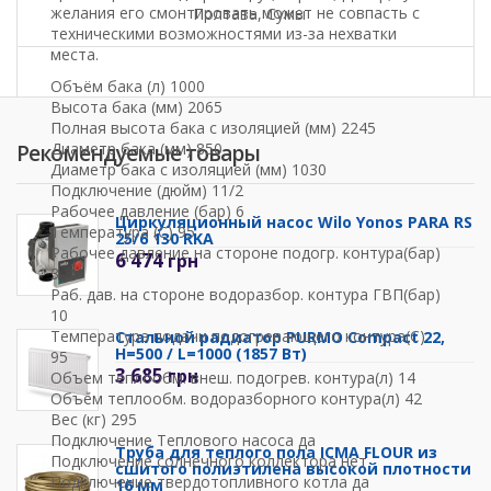
желания его смонтировать может не совпасть с
Полтава, Сумы
техническими возможностями из-за нехватки
места.
Объём бака (л) 1000
Высота бакa (мм) 2065
Полная высота бакa с изоляцией (мм) 2245
Диаметр бака (мм) 850
Рекомендуемые товары
Диаметр бака с изоляцией (мм) 1030
Подключение (дюйм) 11/2
Рабочее давление (бар) 6
Циркуляционный насос Wilo Yonos PARA RS
Температура (C) 95
25/6 130 RKA
Рабочее давление на стороне подогр. контура(бар)
6 474
грн
3
Раб. дав. на стороне водоразбор. контура ГВП(бар)
10
Температура подачи подогревающего контура(C)
Стальной радиатор PURMO Compact 22,
H=500 / L=1000 (1857 Вт)
95
3 685
грн
Объем теплообм. внеш. подогрев. контура(л) 14
Объем теплообм. водоразборного контура(л) 42
Вес (кг) 295
Подключение Теплового насоса да
Труба для теплого пола ICMA FLOUR из
Подключение солнечного коллектора нет
сшитого полиэтилена высокой плотности
Подключение твердотопливного котла да
16 мм