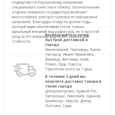
подвергаются порошковому напылению
специального качества и обжигу. Окончательная
отделка поверхности радиатора включает
многослойное электростатическое порошковое
напыление. Благодаря этому на долгие годы
эксплуатации обеспечивается не только
идеальный внешний вид радиатора, но и простой
Воспользуйтесь супер
уход за его внешним видом без ущерба для
быстрой доставкой в
стойкости.
города
Хмельницкий, Черновцы, Львов,
Ужгород, Ивано-Франковск,
Винница, Житомир, Киев,
Ровно, Луцк, Одесса,
Тернополь всего за 1 день.
В течение 2 дней вы
получите доставку товара в
такие города
Днепропетровск, Кривой Рог,
Запорожье, Николаев, Харьков,
Кременчуг, Херсон, Днепр,
Полтава, Сумы