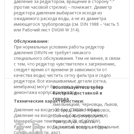
давление за редуктором, вращение в сторону “-“
(против часовой стрелки) – понижает. Диаметр
редуктора давления выбирается исходя из
ожидаемого расхода воды, а не из диаметра
имеющегося трубопровода (см. DIN 1988 – Часть 5
или Рабочий лист DVGW W 314).
Обслуживание:
При нормальных условиях работы редуктор
давления DRV/N не требует никакого
специального обслуживания. Тем не менее, в связи
с тем, что редуктор чувствителен к загрязнению,
следует время от времени (в зависимости от
качества воды) чистить сетку фильтра и седло
редуктора. Все изнашиваемые детали (сетка,
мембрана) могут быть легко заменены без
Воспользуйтесь супер
демонтажа корпуса редуктора.
быстрой доставкой в
города
Технические характеристики:
Хмельницкий, Черновцы, Львов,
Давление на входе: 25 бар (DVGW 16 бар).
Ужгород, Ивано-Франковск,
Давление на входе: 1,5 – 6 бар (регулируется).
Винница, Житомир, Киев,
Макс.рабочая температура: 70 оС (DVGW).
Ровно, Луцк, Одесса,
Рабочие среды: вода, сжатый воздух, нейтральные.
Тернополь всего за 1 день.
Среды: жидкости, азот.