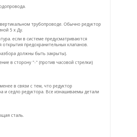
водопровода.
а вертикальном трубопроводе. Обычно редуктор
ой 5 х Ду.
тура. если в системе предусматриваются
я открытия предохранительных клапанов.
разбора должны быть закрыты).
ние в сторону "-" (против часовой стрелки)
енее в связи с тем, что редуктор
ра и седло редуктора. Все изнашиваемы детали
ющая сталь.