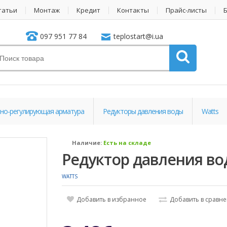
татьи
Монтаж
Кредит
Контакты
Прайс-листы
097 951 77 84
teplostart@i.ua
но-регулирующая арматура
Редукторы давления воды
Watts
Наличие:
Есть на складе
Редуктор давления во
WATTS
Добавить в избранное
Добавить в сравн