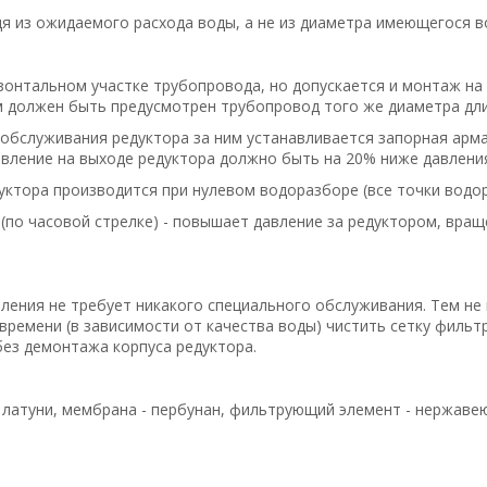
я из ожидаемого расхода воды, а не из диаметра имеющегося 
зонтальном участке трубопровода, но допускается и монтаж н
м должен быть предусмотрен трубопровод того же диаметра длин
обслуживания редуктора за ним устанавливается запорная арма
вление на выходе редуктора должно быть на 20% ниже давлени
уктора производится при нулевом водоразборе (все точки водо
(по часовой стрелке) - повышает давление за редуктором, враще
ения не требует никакого специального обслуживания. Тем не м
 времени (в зависимости от качества воды) чистить сетку фильт
без демонтажа корпуса редуктора.
 латуни, мембрана - пербунан, фильтрующий элемент - нержаве