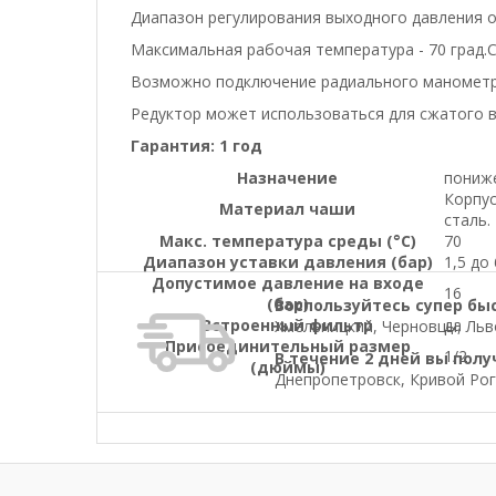
Диапазон регулирования выходного давления от
Максимальная рабочая температура - 70 град.С
Возможно подключение радиального манометра 
Редуктор может использоваться для сжатого в
Гарантия: 1 год
Назначение
пониж
Корпус
Материал чаши
сталь.
Макс. температура среды (°C)
70
Диапазон уставки давления (бар)
1,5 до 
Допустимое давление на входе
16
(бар)
Воспользуйтесь супер бы
Встроенный фильтр
да
Хмельницкий, Черновцы, Льво
Присоединительный размер
1/2
В течение 2 дней вы полу
(дюймы)
Днепропетровск, Кривой Рог