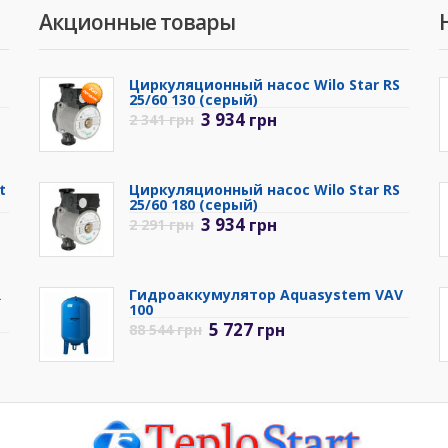
Акционные товары
Циркуляционный насос Wilo Star RS
25/60 130 (серый)
3 934
грн
2 341
грн
t
Циркуляционный насос Wilo Star RS
25/60 180 (серый)
3 934
грн
2 291
грн
R
Гидроаккумулятор Aquasystem VAV
100
5 727
грн
88 544
грн