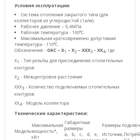
Условия эксплуатации:
Система отопления закрытого типа (для
коллекторов из углеродистой стали).
Рабочее давление – 0,4МПа.
Рабочая температура - 100⁰С.
Максимальная кратковременно допустимая
температура - 110⁰С.
Обозначение -
ОКС – Х
– Х
– ХХХ
- ХХ
, где
1
2
3
4
Х
- Тип резьбы для присоединения отопительных
1
контуров
Х
- Межцентровое расстояние
2
ХХХ
- Количество подключаемых отопительных
3
контуров
ХХ
- Модель коллектора
4
Технические характеристики:
Габаритные
Максимальная
Размеры подклю
размеры
Модель
мощность*,
а,
b,
c,
d,
e,
Источник,
Потреб
кВт