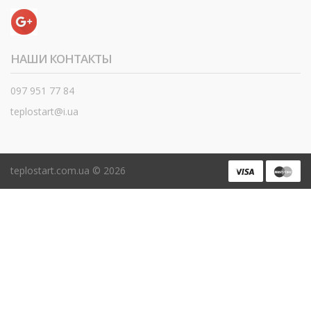
НАШИ КОНТАКТЫ
097 951 77 84
teplostart@i.ua
teplostart.com.ua ©
2026