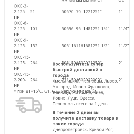
мм
мм
мм
мм
мм
G1
G2
ОКС-3-
2-125-
51
506
70
70
122
125
1"
1"
НР
ОКС-6-
2-125-
101
506
96
96
148
125
1 1/4"
11/4"
НР
ОКС-9-
2-125-
152
506
116
116
168
125
1 1/2"
11/2"
НР
ОКС-15-
2-125-
264
506
150
150
202
125
2"
2"
Воспользуйтесь супер
НР
быстрой доставкой в
ОКС-15-
города
2-200-
264
731
150
150
202
200
2"
2"
Хмельницкий, Черновцы, Львов,
НР
Ужгород, Ивано-Франковск,
* при ∆T=15⁰C, G1, G2 - наружная резьба
Винница, Житомир, Киев,
Ровно, Луцк, Одесса,
Тернополь всего за 1 день.
В течение 2 дней вы
получите доставку товара в
такие города
Днепропетровск, Кривой Рог,