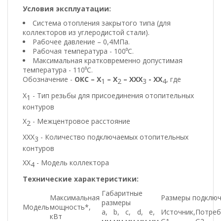
Условия эксплуатации:
Система отопления закрытого типа (для
коллекторов из углеродистой стали).
Рабочее давление – 0,4МПа.
Рабочая температура - 100⁰С.
Максимальная кратковременно допустимая
температура - 110⁰С.
Обозначение -
ОКС – Х
– Х
– ХХХ
- ХХ
, где
1
2
3
4
Х
- Тип резьбы для присоединения отопительных
1
контуров
Х
- Межцентровое расстояние
2
ХХХ
- Количество подключаемых отопительных
3
контуров
ХХ
- Модель коллектора
4
Технические характеристики:
Габаритные
Максимальная
Размеры подклю
размеры
Модель
мощность*,
а,
b,
c,
d,
e,
Источник,
Потреб
кВт