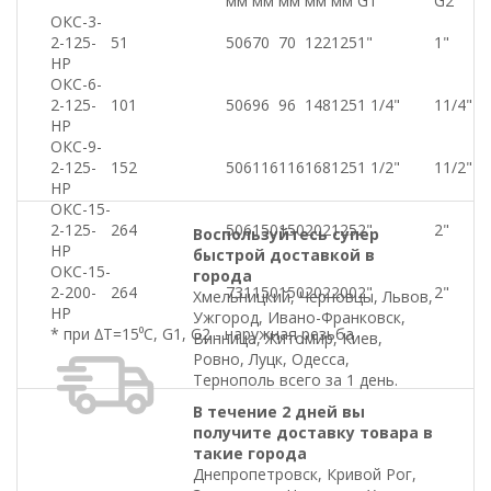
мм
мм
мм
мм
мм
G1
G2
ОКС-3-
2-125-
51
506
70
70
122
125
1"
1"
НР
ОКС-6-
2-125-
101
506
96
96
148
125
1 1/4"
11/4"
НР
ОКС-9-
2-125-
152
506
116
116
168
125
1 1/2"
11/2"
НР
ОКС-15-
2-125-
264
506
150
150
202
125
2"
2"
Воспользуйтесь супер
НР
быстрой доставкой в
ОКС-15-
города
2-200-
264
731
150
150
202
200
2"
2"
Хмельницкий, Черновцы, Львов,
НР
Ужгород, Ивано-Франковск,
* при ∆T=15⁰C, G1, G2 - наружная резьба
Винница, Житомир, Киев,
Ровно, Луцк, Одесса,
Тернополь всего за 1 день.
В течение 2 дней вы
получите доставку товара в
такие города
Днепропетровск, Кривой Рог,