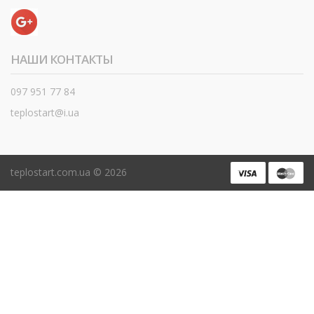
НАШИ КОНТАКТЫ
097 951 77 84
teplostart@i.ua
teplostart.com.ua ©
2026