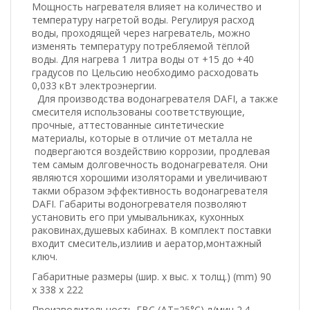
Мощность нагревателя влияет на количество и
температуру нагретой воды. Регулируя расход
воды, проходящей через нагреватель, можно
изменять температуру потребляемой тёплой
воды. Для нагрева 1 литра воды от +15 до +40
градусов по Цельсию необходимо расходовать
0,033 кВт электроэнергии.
Для производства водонагревателя DAFI, а также
смесителя использованы соответствующие,
прочные, аттестованные синтетические
материалы, которые в отличие от металла не
подвергаются воздействию коррозии, продлевая
тем самым долговечность водонагревателя. Они
являются хорошими изоляторами и увеличивают
такми образом эффективность водонагревателя
DAFI. Габариты водоногревателя позволяют
установить его при умывальниках, кухонных
раковинах,душевых кабинах. В комплект поставки
входит смеситель,излиив и аератор,монтажный
ключ.
Габаритные размеры (шир. x выс. x толщ.) (mm) 90
x 338 x 222
Производительность ГВС (ΔT=25°C) л/мин 2.4