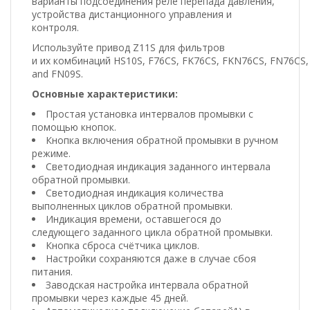
варианты подсоединения реле перепада давления,
устройства дистанционного управления и
контроля.
Используйте
привод
Z11S
для фильтров
и
их
комбинаций
HS10S
,
F76CS
,
FK76CS
,
FKN76CS
,
FN76CS
,
and FN09S
.
Основные характеристики:
Простая установка интервалов промывки с
помощью кнопок.
Кнопка включения обратной промывки в ручном
режиме.
Светодиодная индикация заданного интервала
обратной промывки.
Светодиодная индикация количества
выполненных циклов обратной промывки.
Индикация времени, оставшегося до
следующего заданного цикла обратной промывки.
Кнопка сброса счётчика циклов.
Настройки сохраняются даже в случае сбоя
питания.
Заводская настройка интервала обратной
промывки через каждые 45 дней.