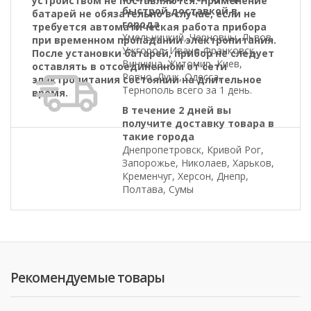
устройством не поставляются. Применение
быстрой доставкой в
батарей не обязательно в случае, если не
города
требуется автоматическая работа прибора
Хмельницкий, Черновцы, Львов,
при временном пропадании электропитания.
Ужгород, Ивано-Франковск,
После установки батарей, прибор не следует
Винница, Житомир, Киев,
оставлять в отсоединенном от сети
Ровно, Луцк, Одесса,
электропитания состоянии на длительное
Тернополь всего за 1 день.
время.
В течение 2 дней вы
получите доставку товара в
такие города
Днепропетровск, Кривой Рог,
Запорожье, Николаев, Харьков,
Кременчуг, Херсон, Днепр,
Полтава, Сумы
Рекомендуемые товары