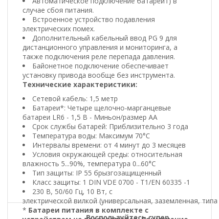
Автоматическое подключение батарей1) в
случае сбоя питания.
Встроенное устройство подавления
электрических помех.
Дополнительный кабельный ввод PG 9 для
дистанционного управления и мониторинга, а
также подключения реле перепада давления.
Байонетное подключение обеспечивает
установку привода вообще без инструмента.
Технические характеристики:
Сетевой кабель: 1,5 метр
Батареи*: Четыре щелочно-марганцевые
батареи LR6 - 1,5 В - Миньон/размер АА
Срок службы батарей: Приблизительно 3 года
Температура воды: Максимум 70°С
Интервалы времени: от 4 минут до 3 месяцев
Условия окружающей среды: относительная
влажность 5...90%, температура 0...60°С
Тип защиты: IP 55 брызгозащищенный
Класс защиты: 1 DIN VDE 0700 - T1/EN 60335 -1
230 В
,
50/60 Гц
, 10
Вт
,
с
электрической
вилкой
(универсальная
,
заземленная
,
типа
*
Батареи питания в комплекте с
Воспользуйтесь супер