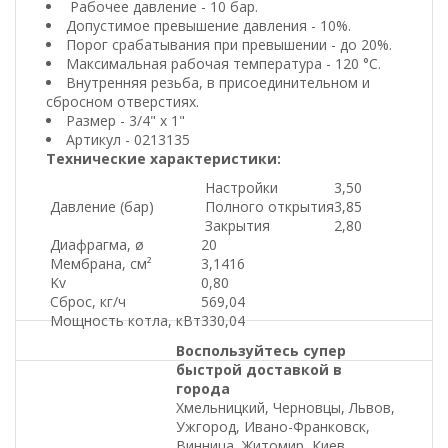
Рабочее давление - 10 бар.
Допустимое превышение давления - 10%.
Порог срабатывания при превышении - до 20%.
Максимальная рабочая температура - 120 °C.
Внутренняя резьба, в присоединительном и
сбросном отверстиях.
Размер - 3/4" х 1"
Артикул - 0213135
Технические характеристики:
Настройки
3,50
Давление (бар)
Полного открытия
3,85
Закрытия
2,80
Диафрагма,
ø
20
Мембрана, см²
3,1416
Kv
0,80
Сброс, кг/ч
569,04
Мощность котла, кВт
330,04
Воспользуйтесь супер
быстрой доставкой в
города
Хмельницкий, Черновцы, Львов,
Ужгород, Ивано-Франковск,
Винница, Житомир, Киев,