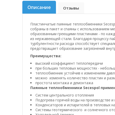
Описание
Отзывы
Пластинчатые паянные теплообменники Secesp
собраны в пакет и спаяны с использованием м
образованным греющими пластинами - по кажд
из нержавеющей стали. Благодаря процессу пай
турбулентности расхода способствует специа
предотвращает образование загрязнений внут
Преимущества:
высокий коэффициент теплопередачи
при больших тепловых мощностях - неболь
теплообменник устойчив к изменениям давл
можно изменять количество пластин и раз
простота монтажа и демонтажа
Паянные теплообменники
Secespol
примен
Систем центрального отопления
Подогрева горячей воды на производстве и
Конденсаторов и испарителей в тепловых н
Системы геотермического и солнечного от
Холодильной техники