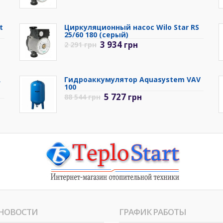
t
Циркуляционный насос Wilo Star RS
25/60 180 (серый)
3 934
грн
2 291
грн
R
Гидроаккумулятор Aquasystem VAV
100
5 727
грн
88 544
грн
НОВОСТИ
ГРАФИК РАБОТЫ