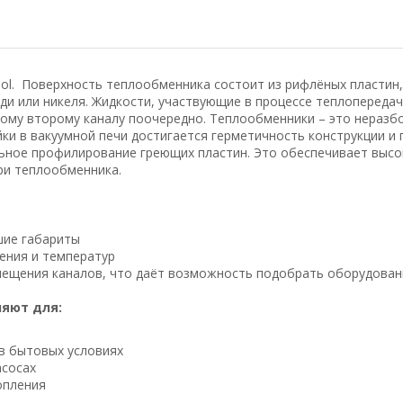
ol. Поверхность теплообменника состоит из рифлёных пластин
еди или никеля. Жидкости, участвующие в процессе теплопереда
ому второму каналу поочередно. Теплообменники – это неразбо
ки в вакуумной печи достигается герметичность конструкции и
льное профилирование греющих пластин. Это обеспечивает выс
ри теплообменника.
шие габариты
ения и температур
мещения каналов, что даёт возможность подобрать оборудова
яют для:
 в бытовых условиях
асосах
опления