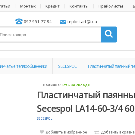
татьи
Монтаж
Кредит
Контакты
Прайс-листы
097 951 77 84
teplostart@i.ua
инчатые теплообменники
SECESPOL
Пластинчатый паянный те
Наличие:
Есть на складе
Пластинчатый паянны
Secespol LA14-60-3/4 60
SECESPOL
Добавить в избранное
Добавить в сравн