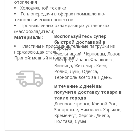
отопления
Холодильной техники
Теплопередачи в сферах промышленно-
технологических процессов
Промышленных охлаждающих установках
(маслоохладители)
Воспользуйтесь супер
Материалы:
быстрой доставкой в
Пластины и присоединительные патрубки из
города
нержавеющая сталь
Хмельницкий, Черновцы, Львов,
Припой: медный и никелевый
Ужгород, Ивано-Франковск,
Винница, Житомир, Киев,
Ровно, Луцк, Одесса,
Тернополь всего за 1 день.
В течение 2 дней вы
получите доставку товара в
такие города
Днепропетровск, Кривой Рог,
Запорожье, Николаев, Харьков,
Кременчуг, Херсон, Днепр,
Полтава, Сумы