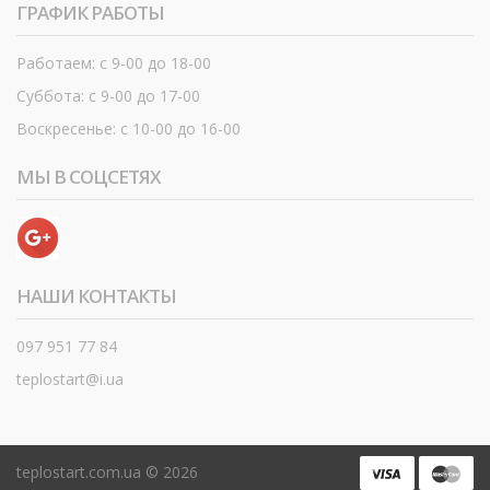
ГРАФИК РАБОТЫ
Работаем: с 9-00 до 18-00
Суббота: с 9-00 до 17-00
Воскресенье: с 10-00 до 16-00
МЫ В СОЦСЕТЯХ
НАШИ КОНТАКТЫ
097 951 77 84
teplostart@i.ua
teplostart.com.ua ©
2026