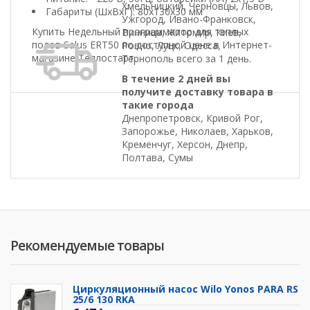
Хмельницкий, Черновцы, Львов,
Габариты (ШхВхГ): 80х130х30 мм
Ужгород, Ивано-Франковск,
Купить Недельный программатор для теплых
Винница, Житомир, Киев,
полов Salus ERT50 по доступной цене в Интернет-
Ровно, Луцк, Одесса,
магазине Теплостарт.
Тернополь всего за 1 день.
В течение 2 дней вы
получите доставку товара в
такие города
Днепропетровск, Кривой Рог,
Запорожье, Николаев, Харьков,
Кременчуг, Херсон, Днепр,
Полтава, Сумы
Рекомендуемые товары
Циркуляционный насос Wilo Yonos PARA RS
25/6 130 RKA