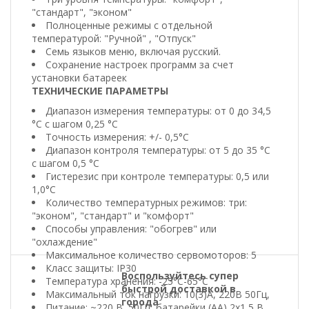
"стандарт", "эконом"
Полноценные режимы с отдельной
температурой: "Ручной" , "Отпуск"
Семь языков меню, включая русский.
Сохранение настроек программ за счет
установки батареек
ТЕХНИЧЕСКИЕ ПАРАМЕТРЫ
Диапазон измерения температуры: от 0 до 34,5
°C с шагом 0,25 °C
Точность измерения: +/- 0,5°C
Диапазон контроля температуры: от 5 до 35 °C
с шагом 0,5 °C
Гистерезис при контроле температуры: 0,5 или
1,0°C
Количество температурных режимов: три:
"эконом", "стандарт" и "комфорт"
Способы управления: "обогрев" или
"охлаждение"
Максимальное количество сервомоторов: 5
Класс защиты: IP30
Воспользуйтесь супер
Температура хранения: -25°C-65°C
быстрой доставкой в
Максимальный ток нагрузки: 10(3)А, 220В 50Гц,
города
Питание: ~220 В, 50Гц, батарейки (АА) 2х1,5 В