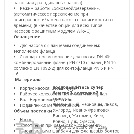
насос или два одинарных насоса)
Режим работы «основной/резервный»,
(автоматическое переключение при
неисправности/замена насоса в зависимости от
времени) (в качестве опции для всех типов
насосов с защитным модулем Wilo-С)
Оснащение
Для насоса с фланцевым соединением:
Исполнение фланца
Стандартное исполнение для насоса DN 40:
комбинированный фланец PN 6/10 (фланец PN 16
согласно EN 1092-2) для контрфланца PN 6 и PN
16,
Материалы
Воспользуйтесь супер
Корпус насоса: Серый чугун
быстрой доставкой в
Рабочее колесо: Синтетический материал
города
Вал: Нержавеющая сталь
Хмельницкий, Черновцы, Львов,
Подшипники: металлографит
Ужгород, Ивано-Франковск,
Объем поставки
Винница, Житомир, Киев,
Насос
Ровно, Луцк, Одесса,
Уплотнения при резьбовом соединении
Тернополь всего за 1 день.
С подкладными шайбами для фланцевых болтов