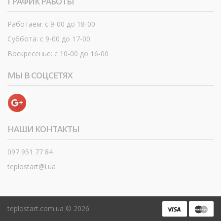
ГРАФИК РАБОТЫ
Работаем: с 9-00 до 18-00
Суббота: с 9-00 до 17-00
Воскресенье: с 10-00 до 16-00
МЫ В СОЦСЕТЯХ
НАШИ КОНТАКТЫ
097 951 77 84
teplostart@i.ua
teplostart.com.ua ©
2026