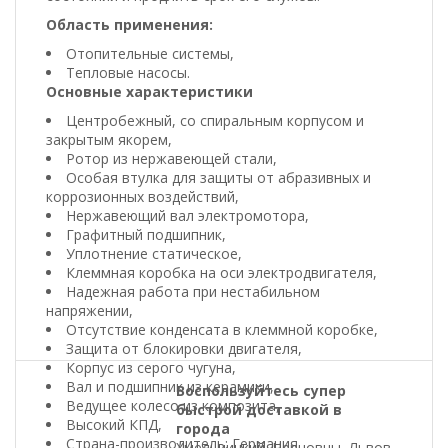
Область применения:
Отопительные системы,
Тепловые насосы.
Основные характеристики
Центробежный, со спиральным корпусом и
закрытым якорем,
Ротор из нержавеющей стали,
Особая втулка для защиты от абразивных и
коррозионных воздействий,
Нержавеющий вал электромотора,
Графитный подшипник,
Уплотнение статическое,
Клеммная коробка на оси электродвигателя,
Надежная работа при нестабильном
напряжении,
Отсутствие конденсата в клеммной коробке,
Защита от блокировки двигателя,
Корпус из серого чугуна,
Вал и подшипник из керамики,
Воспользуйтесь супер
Ведущее колесо из композита,
быстрой доставкой в
Высокий КПД,
города
Страна-производитель: Германия.
Хмельницкий, Черновцы, Львов,