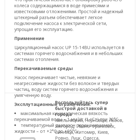
колеса содержащимися в воде примесями и
известковыми отложениями. Простой и надежный
штекерный разъем обеспечивает легкое
подключение насоса к электрической сети,
упрощая его эксплуатацию.
Применение
Циркуляционный насос UP 15-14BU используется в
системах горячего водоснабжения и в небольших
системах отопления.
Перекачиваемые среды
Насос перекачивает чистые, невязкие и
неагрессивные жидкости без волокон и твердых
частиц, воду систем горячего водоснабжения и
умягченную воду.
Воспользуйтесь супер
Эксплутационные ограничения:
быстрой доставкой в
максимальная кинематическая вязкость
города
перекачиваемой воды – 1 мм2/с (1 сСт) при 20°С
Хмельницкий, Черновцы, Львов,
температурный диапазон перекачиваемой
Ужгород, Ивано-Франковск,
жидкости – от +2°С до +95°С
Винница, Житомир, Киев,
Ровно, Луцк, Одесса,