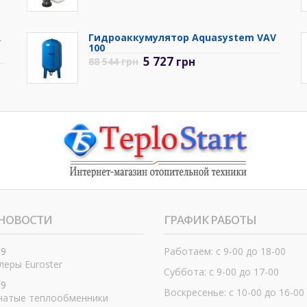
R
Гидроаккумулятор Aquasystem VAV
100
5 727
грн
88 544
грн
НОВОСТИ
ГРАФИК РАБОТЫ
19
Работаем: с 9-00 до 18-00
еры Euroster
Суббота: с 9-00 до 17-00
19
Воскресенье: с 10-00 до 16-00
чатые теплообменники