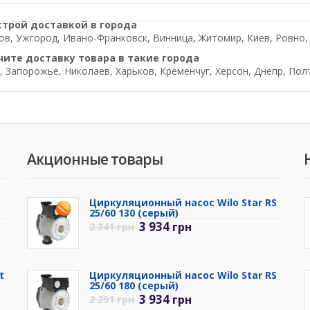
строй доставкой в города
в, Ужгород, Ивано-Франковск, Винница, Житомир, Киев, Ровно, Л
чите доставку товара в такие города
, Запорожье, Николаев, Харьков, Кременчуг, Херсон, Днепр, Пол
Акционные товары
Циркуляционный насос Wilo Star RS
25/60 130 (серый)
3 934
грн
2 341
грн
t
Циркуляционный насос Wilo Star RS
25/60 180 (серый)
3 934
грн
2 291
грн