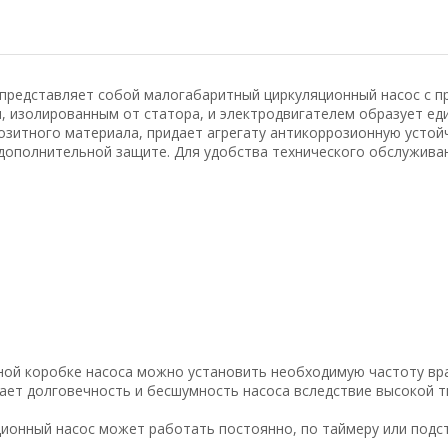
 представляет собой малогабаритный циркуляционный насос с 
, изолированным от статора, и электродвигателем образует еди
озитного материала, придает агрегату антикоррозионную устой
в дополнительной защите. Для удобства технического обслужива
ой коробке насоса можно установить необходимую частоту вра
ает долговечность и бесшумность насоса вследствие высокой т
ционный насос может работать постоянно, по таймеру или подс