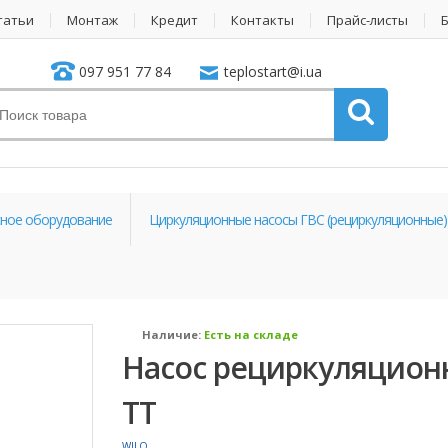
татьи
Монтаж
Кредит
Контакты
Прайс-листы
097 951 77 84
teplostart@i.ua
ное оборудование
Циркуляционные насосы ГВС (рециркуляционные)
Наличие:
Есть на складе
Насос рециркуляционны
TT
WILO