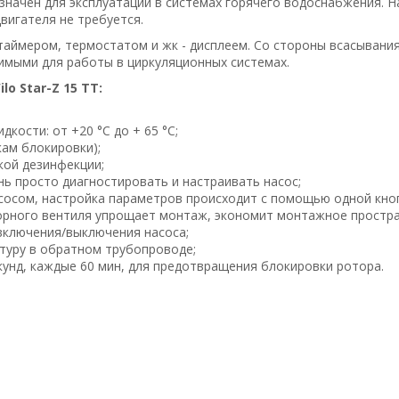
азначен для эксплуатации в системах горячего водоснабжения. 
игателя не требуется.
таймером, термостатом и жк - дисплеем. Со стороны всасывания
имыми для работы в циркуляционных системах.
 Star-Z 15 TT:
кости: от +20 °С до + 65 °С;
кам блокировки);
кой дезинфекции;
ь просто диагностировать и настраивать насос;
асосом, настройка параметров происходит с помощью одной кно
орного вентиля упрощает монтаж, экономит монтажное простра
включения/выключения насоса;
туру в обратном трубопроводе;
кунд, каждые 60 мин, для предотвращения блокировки ротора.