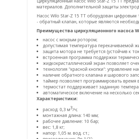
Циркуляционный насос Wilo Star-Z 15 TT предн
материалов. Дополнительной защиты электродв
Насос Wilo Star-Z 15 TT оборудован цифровым 
- обратный клапан, которые являются необход
Преимущества циркуляционного насоса Wilo
насос с мокрым ротором;
допустимая температура перекачиваемой жид
защита мотора не требуется (устойчив к то
встроенная программа поддержки термичес
жидкокристаллический экран позволяет очен
технология "красной кнопки": управление н
наличие обратного клапана и шарового зап
таймер позволяет программировать время 
термостат поддерживает заданную темпера
автоматическое включение на несколько се
Характеристики:
3
расход: 0,3 м
/ч;
монтажная длина: 140 мм;
рабочее давление: 10 бар;
вес: 1,8 кг;
напор: 1,05 м. вод. ст.;
присоединение: Rp 1/2";