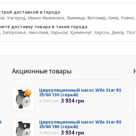
строй доставкой в города
в, Ужгород, Ивано-Франковск, Винница, Житомир, Киев, Ровно, Л
чите доставку товара в такие города
, Запорожье, Николаев, Харьков, Кременчуг, Херсон, Днепр, Пол
Акционные товары
Циркуляционный насос Wilo Star RS
25/60 130 (серый)
3 934
грн
2 341
грн
t
Циркуляционный насос Wilo Star RS
25/60 180 (серый)
3 934
грн
2 291
грн