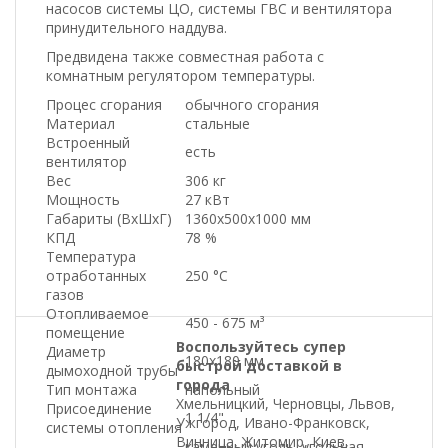
насосов системы ЦО, системы ГВС и вентилятора
принудительного наддува.
Предвидена также совместная работа с
комнатным регулятором температуры.
Процес сгорания
обычного сгорания
Материал
стальные
Встроенный
есть
вентилятор
Вес
306 кг
Мощность
27 кВт
Габариты (ВхШхГ)
1360х500х1000 мм
КПД
78 %
Температура
отработанных
250 °С
газов
Отопливаемое
450 - 675 м³
помещение
Воспользуйтесь супер
Диаметр
180х180 мм
быстрой доставкой в
дымоходной трубы
города
Тип монтажа
напольный
Хмельницкий, Черновцы, Львов,
Присоединение
1 1/4"
Ужгород, Ивано-Франковск,
системы отопления
Винница, Житомир, Киев,
каменный уголь, угольная