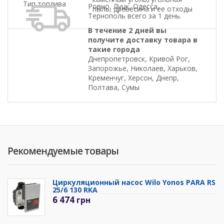
Тип топлива
Ровно, Луцк, Одесса,
пыль, древесина и ее отходы
Тернополь всего за 1 день.
В течение 2 дней вы
получите доставку товара в
такие города
Днепропетровск, Кривой Рог,
Запорожье, Николаев, Харьков,
Кременчуг, Херсон, Днепр,
Полтава, Сумы
Рекомендуемые товары
Циркуляционный насос Wilo Yonos PARA RS
25/6 130 RKA
6 474
грн