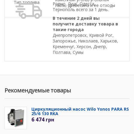
Тип топлива
Ровно, Луцк, Одесса,
пыль, древесина и ее отходы
Тернополь всего за 1 день.
В течение 2 дней вы
получите доставку товара в
такие города
Днепропетровск, Кривой Рог,
Запорожье, Николаев, Харьков,
Кременчуг, Херсон, Днепр,
Полтава, Сумы
Рекомендуемые товары
Циркуляционный насос Wilo Yonos PARA RS
25/6 130 RKA
6 474
грн