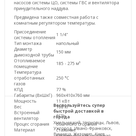
насосов системы ЦО, системы ГВС и вентилятора
принудительного наддува.
Предвидена также совместная работа с
комнатным регулятором температуры.
Присоединение
1 1/4"
системы отопления
Тип монтажа
напольный
Диаметр
150 мм
дымоходной трубы
Отопливаемое
185 - 275 м³
помещение
Температура
отработанных
250 °С
газов
КПД
77 %
Габариты (ВхШхГ)
960х410х760 мм
Мощность
11 кВт
Воспользуйтесь супер
Вес
168 кг
быстрой доставкой в
Встроенный
есть
города
вентилятор
Хмельницкий, Черновцы, Львов,
Процес сгорания
обычного сгорания
Ужгород, Ивано-Франковск,
Материал
стальные
Винница, Житомир, Киев,
каменный уголь, угольная