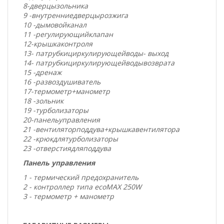
8
-
дверцы
зольника
9 -
внутренние
дверцы
розжига
10 -
дымовой
канал
11 -
регулирующий
клапан
12
-
крышка
контроля
13
- патрубки
циркулирующей
воды
- выход
14
- патрубки
циркулирующей
воды
возврата
15 -
дренаж
16 -
развоздушиватель
17
-
термометр
+
манометр
18 -
зольник
19 -
турболизаторы
20
-
панель
управления
21 -
вентилятор
поддува
+
крышка
вентилятора
22 -
крюк
для
турболизаторы
23 -
отверстия
для
поддува
Панель управления
1 - термический предохранитель
2 - контроллер типа ecoMAX 250W
3 - термометр + манометр