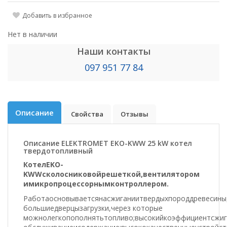
Добавить в избранное
Нет в наличии
Наши контакты
097 951 77 84
Описание
Свойства
Отзывы
Описание ELEKTROMET EKO-KWW 25 kW котел
твердотопливный
Котел
EKO-
KWW
с
колосниковой
решеткой
,
вентилятором
и
микропроцессорным
контроллером.
Работа
основывается
на
сжигании
твердых
пород
древесины
большие
дверцы
загрузки
,
через которые
можно
легко
пополнять
топливо
;
высокий
коэффициент
сжиг