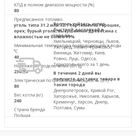
КПД в полном диапазон мощности (%)
80
Предписанное топливо
Воспользуйтесь супер
уголь типа 31.2 или 32.1 сортимента горошек,
быстрой доставкой в
орех; бурый уголь, высушенная древесина с
города
влажностью не более 19%
Хмельницкий, Черновцы, Львов,
Минимальная температура возвращающейся воды
Ужгород, Ивано-Франковск,
⁰С
Винница, Житомир, Киев,
40
Ровно, Луцк, Одесса,
Тернополь всего за 1 день.
Напряжение подключения (В/Гц)
230/50
В течение 2 дней вы
получите доставку товара в
Электрическая потребляемая мощность (Вт)
такие города
80
Днепропетровск, Кривой Рог,
Вес котла (кг)
Запорожье, Николаев, Харьков,
240
Кременчуг, Херсон, Днепр,
Полтава, Сумы
Страна бренда
Польша