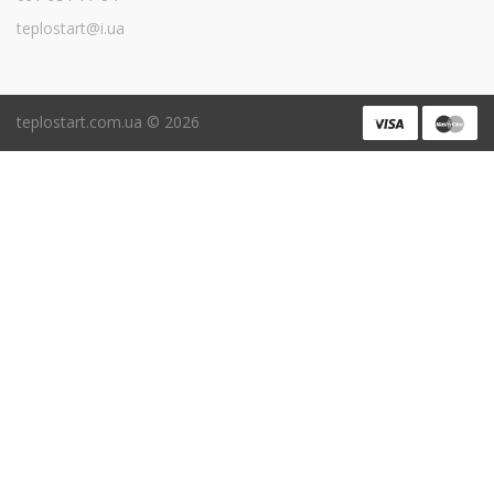
teplostart@i.ua
teplostart.com.ua ©
2026