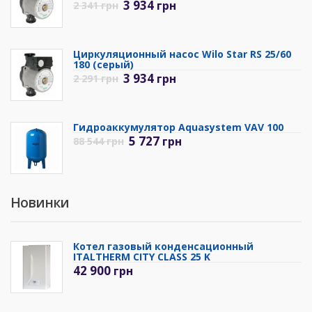
3 934
грн
2 341
грн
Циркуляционный насос Wilo Star RS 25/60
180 (серый)
3 934
грн
2 291
грн
Гидроаккумулятор Aquasystem VAV 100
5 727
грн
88 544
грн
Новинки
Котел газовый конденсационный
ITALTHERM CITY CLASS 25 K
42 900
грн