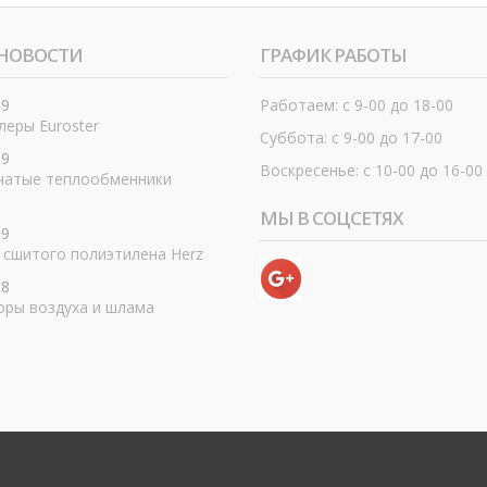
НОВОСТИ
ГРАФИК РАБОТЫ
19
Работаем: с 9-00 до 18-00
еры Euroster
Суббота: с 9-00 до 17-00
19
Воскресенье: с 10-00 до 16-00
чатые теплообменники
МЫ В СОЦСЕТЯХ
19
 сшитого полиэтилена Herz
18
оры воздуха и шлама