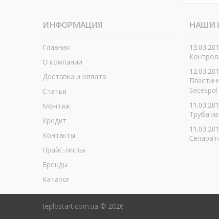
ИНФОРМАЦИЯ
НАШИ 
Главная
13.03.20
Контролл
О компании
12.03.20
Доставка и оплата
Пластин
Secespol
Статьи
11.03.20
Монтаж
Труба из
Кредит
11.03.20
Контакты
Сепарат
Прайс-листы
Бренды
Каталог
teplostart.com.ua ©
2026