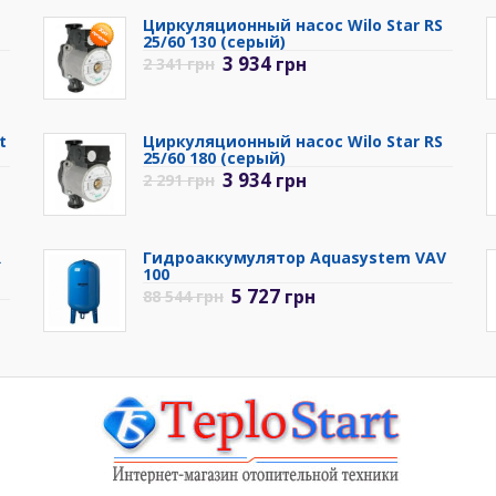
Циркуляционный насос Wilo Star RS
25/60 130 (серый)
3 934
грн
2 341
грн
t
Циркуляционный насос Wilo Star RS
25/60 180 (серый)
3 934
грн
2 291
грн
R
Гидроаккумулятор Aquasystem VAV
100
5 727
грн
88 544
грн