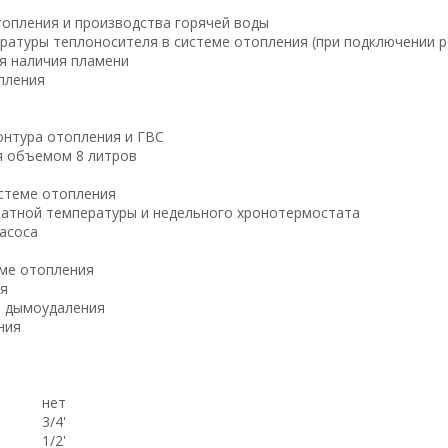
опления и производства горячей воды
ратуры теплоносителя в системе отопления (при подключении 
я наличия пламени
пления
онтура отопления и ГВС
я объемом 8 литров
стеме отопления
атной температуры и недельного хронотермостата
асоса
еме отопления
ля
ы дымоудаления
ния
нет
3/4'
1/2'