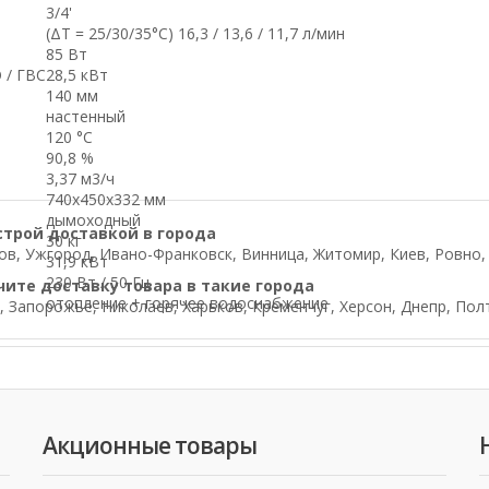
3/4'
(ΔT = 25/30/35°С) 16,3 / 13,6 / 11,7 л/мин
85 Вт
 / ГВС
28,5 кВт
140 мм
настенный
120 °С
90,8 %
3,37 м3/ч
740х450х332 мм
дымоходный
строй доставкой в города
30 кг
в, Ужгород, Ивано-Франковск, Винница, Житомир, Киев, Ровно, Л
31,9 кВт
230 Вт / 50 Гц
чите доставку товара в такие города
отопление + горячее водоснабжение
, Запорожье, Николаев, Харьков, Кременчуг, Херсон, Днепр, Пол
Акционные товары