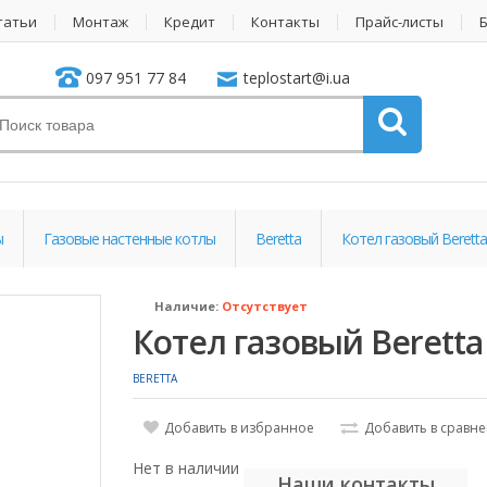
татьи
Монтаж
Кредит
Контакты
Прайс-листы
097 951 77 84
teplostart@i.ua
ы
Газовые настенные котлы
Beretta
Котел газовый Beretta 
Наличие:
Отсутствует
Котел газовый Beretta 
BERETTA
Добавить в избранное
Добавить в сравн
Нет в наличии
Наши контакты