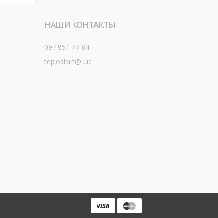
НАШИ КОНТАКТЫ
097 951 77 84
teplostart@i.ua