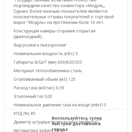
подтвердили качество конвектора «Модуль„.
Однако более важным показателем являются
положительные отзывы покупателей о торговой
марке “Модуль» на протяжении боле 10 лет.
Конструкция камеры сгорания открытая
(дымоходный)
Вид розжига пьезорозжиг
Номинальная мощность (кВт) 5
Габариты В/Ш/Г (мм) 600/820/250
Материал теплообменника сталь
Отапливаемый обьем (м3) 125
Расход газа (м3/час) 0,59
Эталонный газ G20
Номинальное давление газа на входе (mbr)13
КПД (%) 85
Воспользуйтесь супер
Диаметр штуцера подвода газа (дюйм)1/2
быстрой доставкой в
города
Автоматика Junkers CR-6