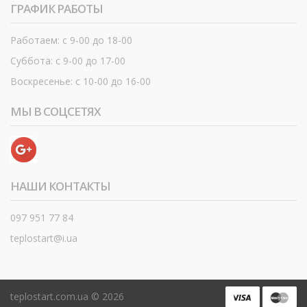
ГРАФИК РАБОТЫ
Работаем: с 9-00 до 18-00
Суббота: с 9-00 до 17-00
Воскресенье: с 10-00 до 16-00
МЫ В СОЦСЕТЯХ
НАШИ КОНТАКТЫ
097 951 77 84
teplostart@i.ua
teplostart.com.ua ©
2026