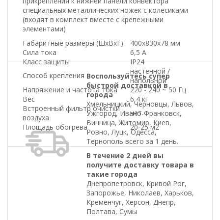
прикрепления к нижней панели конвектора
специальных металлических ножек с колесиками
(входят в комплект вместе с крепежными
элементами)
Габаритные размеры (ШхВхГ)
400x830x78 мм
Сила тока
6,5 А
Класс защиты
IP24
настенной /
Способ крепления
Воспользуйтесь супер
напольной
быстрой доставкой в
Напряжение и частота тока
220 - 240 ~ 50 Гц
города
Вес
6,4 кг
Хмельницкий, Черновцы, Львов,
Встроенный фильтр очистки
нет
Ужгород, Ивано-Франковск,
воздуха
Винница, Житомир, Киев,
Площадь обогрева
20-25 м2
Ровно, Луцк, Одесса,
Тернополь всего за 1 день.
В течение 2 дней вы
получите доставку товара в
такие города
Днепропетровск, Кривой Рог,
Запорожье, Николаев, Харьков,
Кременчуг, Херсон, Днепр,
Полтава, Сумы