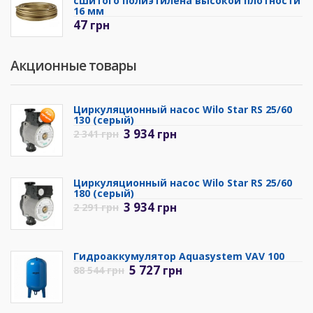
сшитого полиэтилена высокой плотности
16 мм
47
грн
Акционные товары
Циркуляционный насос Wilo Star RS 25/60
130 (серый)
3 934
грн
2 341
грн
Циркуляционный насос Wilo Star RS 25/60
180 (серый)
3 934
грн
2 291
грн
Гидроаккумулятор Aquasystem VAV 100
5 727
грн
88 544
грн