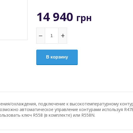
14 940
грн
−
+
В корзину
пления/охлаждения, подключение к высокотемпературному конт
озможно автоматическое управление контурами используя R478
льзовать ключ R558 (в комплекте) или R558N.