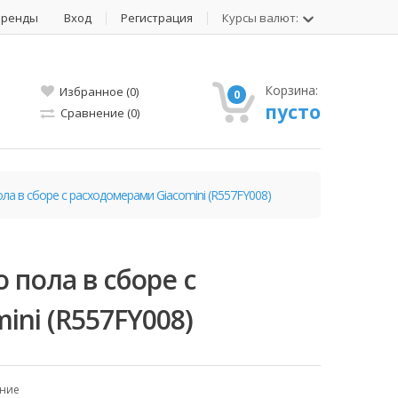
Бренды
Вход
Регистрация
Курсы валют:
Корзина:
Избранное (0)
0
пусто
Сравнение (0)
ла в сборе с расходомерами Giacomini (R557FY008)
 пола в сборе с
ni (R557FY008)
ение