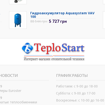
R
Гидроаккумулятор Aquasystem VAV
100
5 727
грн
88 544
грн
НОВОСТИ
ГРАФИК РАБОТЫ
19
Работаем: с 9-00 до 18-00
еры Euroster
Суббота: с 9-00 до 17-00
19
Воскресенье: с 10-00 до 16-00
чатые теплообменники