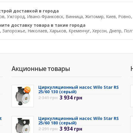
строй доставкой в города
в, Ужгород, Ивано-Франковск, Винница, Житомир, Киев, Ровно, Л
чите доставку товара в такие города
, Запорожье, Николаев, Харьков, Кременчуг, Херсон, Днепр, Пол
Акционные товары
Циркуляционный насос Wilo Star RS
25/60 130 (серый)
3 934
грн
2 341
грн
t
Циркуляционный насос Wilo Star RS
25/60 180 (серый)
3 934
грн
2 291
грн