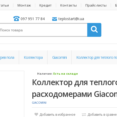
татьи
Монтаж
Кредит
Контакты
Прайс-листы
097 951 77 84
teplostart@i.ua
рев пола
Коллектора
Giacomini
Коллектор для теплого по
Наличие:
Есть на складе
Коллектор для теплого
расходомерами Giacomi
GIACOMINI
Добавить в избранное
Добавить в сравн