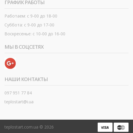
ГРАФИК РАБОТЫ
Работаем: с 9-00 до 18-00
Суббота: с 9-00 до 17-00
Воскресенье: с 10-00 до 16-00
МЫ В СОЦСЕТЯХ
НАШИ КОНТАКТЫ
097 951 77 84
teplostart@i.ua
teplostart.com.ua ©
2026