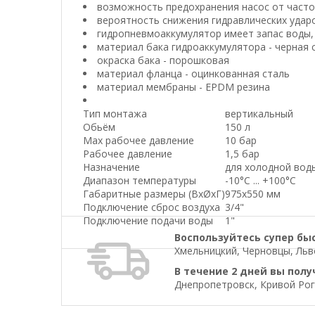
возможность предохранения насос от часто
вероятность снижения гидравлических удар
гидропневмоаккумулятор имеет запас воды,
материал бака гидроаккумулятора - черная 
окраска бака - порошковая
материал фланца - оцинкованная сталь
материал мембраны - EPDM резина
Тип монтажа
вертикальный
Обьём
150 л
Max рабочее давление
10 бар
Рабочее давление
1,5 бар
Назначение
для холодной вод
Диапазон температуры
-10°C ... +100°C
Габаритные размеры (ВхØхГ)
975х550 мм
Подключение сброс воздуха
3/4"
Подключение подачи воды
1"
Воспользуйтесь супер бы
Хмельницкий, Черновцы, Льво
В течение 2 дней вы полу
Днепропетровск, Кривой Рог