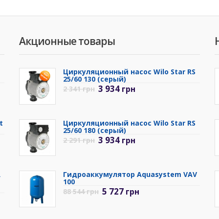
Акционные товары
Циркуляционный насос Wilo Star RS
25/60 130 (серый)
3 934
грн
2 341
грн
t
Циркуляционный насос Wilo Star RS
25/60 180 (серый)
3 934
грн
2 291
грн
R
Гидроаккумулятор Aquasystem VAV
100
5 727
грн
88 544
грн