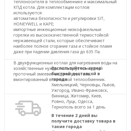
теплоносителя в теплообменнике и максимальный
КПД котла. Для комплектации котлов
используются:
автоматика безопасности и регулировки SIT,
HONEYWELL и KAРE;
импортные инжекционные низкофакельные
горелки из высококачественной термостойкой
нержавеющей стали, которые обеспечивают
наиболее полное сгорание газа и стойкое пламя
даже при падении давления газа до 635 Па.
В двухфункционных котлах для нагревания воды на
Воспользуйтесь супер
хозяйственные нужды используется медный
быстрой доставкой в
проточный змеевик-водонагреватель,
города
вмонтированный в основной теплообменник.
Хмельницкий, Черновцы, Львов,
Ужгород, Ивано-Франковск,
Винница, Житомир, Киев,
Ровно, Луцк, Одесса,
Тернополь всего за 1 день.
В течение 2 дней вы
получите доставку товара в
такие города