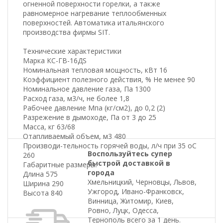
огненной поверхности горелки, а также
равномерное нагревание теплообменных
поверхностей. Автоматика итальянского
производства фирмы SIT.
Технические характеристики
Марка КС-ГВ-16ДS
Номинальная тепловая мощность, кВт 16
Коэффициент полезного действия, % Не менее 90
Номинальное давление газа, Па 1300
Расход газа, м3/ч, не более 1,8
Рабочее давление Мпа (кг/см2), до 0,2 (2)
Разрежение в дымоходе, Па от 3 до 25
Масса, кг 63/68
Отапливаемый объем, м3 480
Производи-тельность горячей воды, л/ч при 35 oС
Воспользуйтесь супер
260
быстрой доставкой в
Габаритные размеры:
города
Длина 575
Хмельницкий, Черновцы, Львов,
Ширина 290
Ужгород, Ивано-Франковск,
Высота 840
Винница, Житомир, Киев,
Ровно, Луцк, Одесса,
Тернополь всего за 1 день.