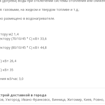
а (догрева) воды при отключении системы отопления или сниже
 газовыми, на жидком и твердом топливе и т.д.;
но размещено в водонагревателе.
тору м2 1,4
ору (70/10/45 ° С) кВт 33,6
ору (80/10/45 ° С) кВт 44,8
) кВт 26,4
) кВт 35
ния м3/час 3,0
строй доставкой в города
в, Ужгород, Ивано-Франковск, Винница, Житомир, Киев, Ровно, Л