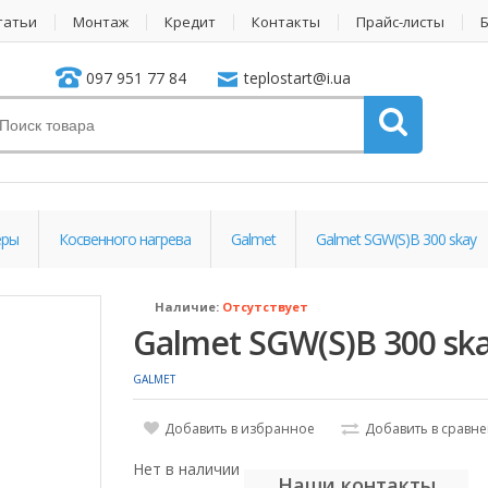
татьи
Монтаж
Кредит
Контакты
Прайс-листы
097 951 77 84
teplostart@i.ua
еры
Косвенного нагрева
Galmet
Galmet SGW(S)B 300 skay
Наличие:
Отсутствует
Galmet SGW(S)B 300 sk
GALMET
Добавить в избранное
Добавить в сравн
Нет в наличии
Наши контакты