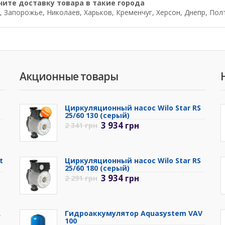
чите доставку товара в такие города
, Запорожье, Николаев, Харьков, Кременчуг, Херсон, Днепр, Пол
Акционные товары
Циркуляционный насос Wilo Star RS
25/60 130 (серый)
3 934
грн
2 341
грн
t
Циркуляционный насос Wilo Star RS
25/60 180 (серый)
3 934
грн
2 291
грн
R
Гидроаккумулятор Aquasystem VAV
100